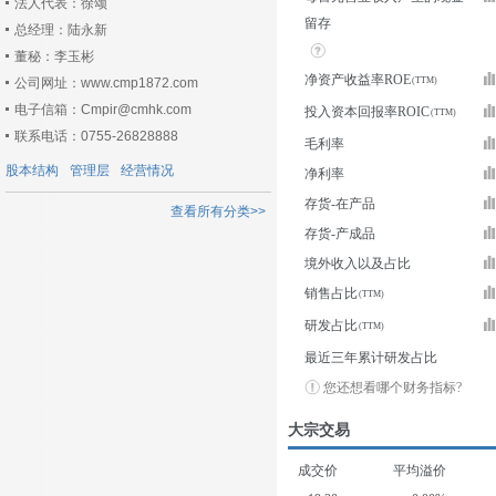
法人代表：徐颂
留存
总经理：陆永新
董秘：李玉彬
净资产收益率ROE
公司网址：www.cmp1872.com
电子信箱：Cmpir@cmhk.com
投入资本回报率ROIC
联系电话：0755-26828888
毛利率
股本结构
管理层
经营情况
净利率
存货-在产品
查看所有分类>>
存货-产成品
境外收入以及占比
销售占比
研发占比
最近三年累计研发占比
您还想看哪个财务指标?
大宗交易
成交价
平均溢价