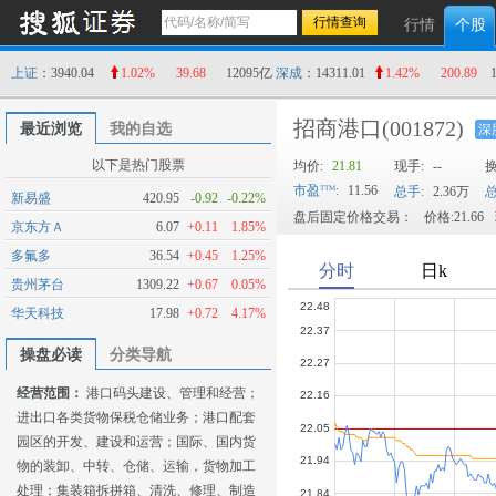
行情
个股
上证
：3940.04
1.02%
39.68
12095亿
深成
：14311.01
1.42%
200.89
招商港口
(001872)
最近浏览
我的自选
深
以下是热门股票
均价:
21.81
现手:
--
市盈
:
11.56
总手:
2.36万
总
新易盛
420.95
-0.92
-0.22%
盘后固定价格交易：
价格:21.66
京东方Ａ
6.07
+0.11
1.85%
多氟多
36.54
+0.45
1.25%
贵州茅台
1309.22
+0.67
0.05%
华天科技
17.98
+0.72
4.17%
操盘必读
分类导航
经营范围：
港口码头建设、管理和经营；
进出口各类货物保税仓储业务；港口配套
园区的开发、建设和运营；国际、国内货
物的装卸、中转、仓储、运输，货物加工
处理；集装箱拆拼箱、清洗、修理、制造