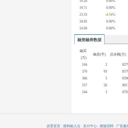
19.20
0.00%
19.71
0.00%
23.33
-4.54%
26.85
0.00%
24.69
0.00%
融资融券数据
融买
融卖(手)
总余额(万)
(万)
244
2
827
570
93
857
366
5
859
557
26
891
544
3
879
425
26
900
614
91
931
319
11
937
422
21
946
设置首页
-
搜狗输入法
-
支付中心
-
搜狐招聘
-
广告服
677
125
945