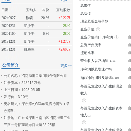
总市值
日期
变动人
均价
变动股数
总负债
20240927
徐颂
20.36
+2.22万
现金及现金等价物
20201231
郑少平
-
-2840
企业价值
20201109
郑少平
6.86
-2800
企业价值/扣非净利润
20181231
郑少平
-
+1.27万
总资产负债率
20171231
姚胜兰
-
+2.60万
流动比率
营业收入以及增速
公司简介
更多>>
净利润以及增速
公司名称：招商局港口集团股份有限公司
扣非净利润以及增速
注册资本：248215万元
每百元营业收入产生的现金
上市日期：1993-05-05
收入
发行价：3.10元
更名历史：深赤湾A,G深赤湾,深赤湾A（深
每百元营业收入产生的资本
赤湾B）
性支出
注册地：广东省深圳市南山区招商街道工业
三路一号招商局港口大厦23-25楼
每百元营业收入产生的现金