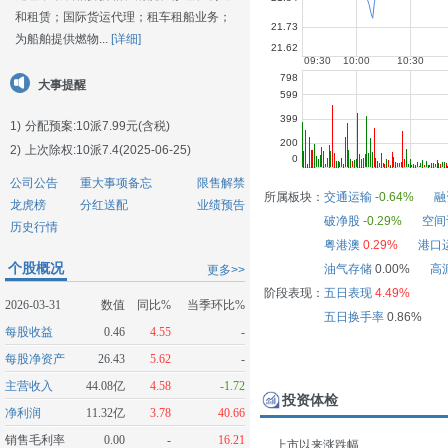
和租赁；国际货运代理；租车租船业务；
为船舶提供燃物...
[详细]
大事提醒
1)
分配预案:10派7.99元(含税)
2)
上次除权:10派7.4(2025-06-25)
公司公告
重大事项备忘
限售解禁
所属板块：
交通运输
-0.64%
融
龙虎榜
分红送配
业绩预告
破净股
-0.29%
空间
历史行情
粤港澳
0.29%
港口
个股概况
油气存储
0.00%
高
更多>>
阶段表现：
五日表现
4.49%
2026-03-31
数值
同比%
当季环比%
五日换手率
0.86%
每股收益
0.46
4.55
-
每股净资产
26.43
5.62
-
主营收入
44.08亿
4.58
-1.72
投资体检
净利润
11.32亿
3.78
40.66
销售毛利率
0.00
-
16.21
上市以来涨跌幅