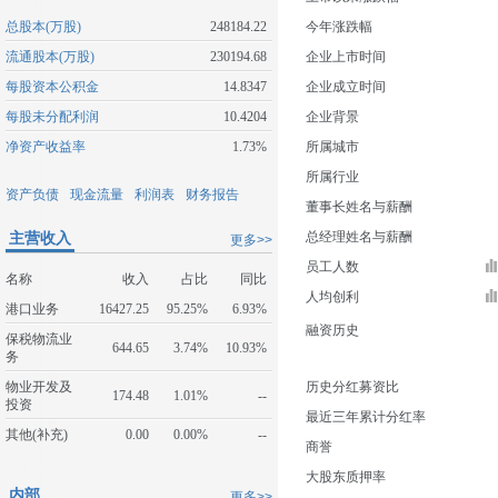
总股本(万股)
248184.22
今年涨跌幅
流通股本(万股)
230194.68
企业上市时间
每股资本公积金
14.8347
企业成立时间
每股未分配利润
10.4204
企业背景
净资产收益率
1.73%
所属城市
所属行业
资产负债
现金流量
利润表
财务报告
董事长姓名与薪酬
主营收入
总经理姓名与薪酬
更多>>
员工人数
名称
收入
占比
同比
人均创利
港口业务
16427.25
95.25%
6.93%
融资历史
保税物流业
644.65
3.74%
10.93%
务
物业开发及
历史分红募资比
174.48
1.01%
--
投资
最近三年累计分红率
其他(补充)
0.00
0.00%
--
商誉
大股东质押率
内部
更多>>