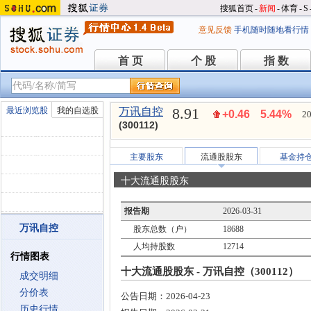
搜狐首页
-
新闻
-
体育
-
S
意见反馈
手机随时随地看行情
首 页
个 股
指 数
首 页
个 股
指 数
8.91
最近浏览股
我的自选股
万讯自控
+0.46
5.44%
20
(300112)
主要股东
流通股股东
基金持
十大流通股股东
报告期
2026-03-31
万讯自控
股东总数（户）
18688
人均持股数
12714
行情图表
十大流通股股东 - 万讯自控（300112）
成交明细
分价表
公告日期：
2026-04-23
历史行情