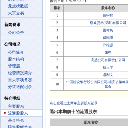
报告日期：
2026-03-31
龙虎榜数据
排名
股东名称
大宗交易
1
傅宇晨
2
尊威贸易(深圳)有限公司
新闻资讯
3
孟祥历
公司公告
4
傅晓阳
公司概况
5
郑维强
公司简介
6
张秀
股本结构
7
高盛公司有限责任公司
管理层
8
钱玉宁
经营情况简介
9
谢利文
重大事项备忘
中国建设银行股份有限公司-诺安多策略
10
分红送配记录
基金
持仓明细
点击查看过去两年主要股东记录
主要股东
退出本期前十的流通股东
流通股股东
基金持仓
股东名称
限售股解禁表