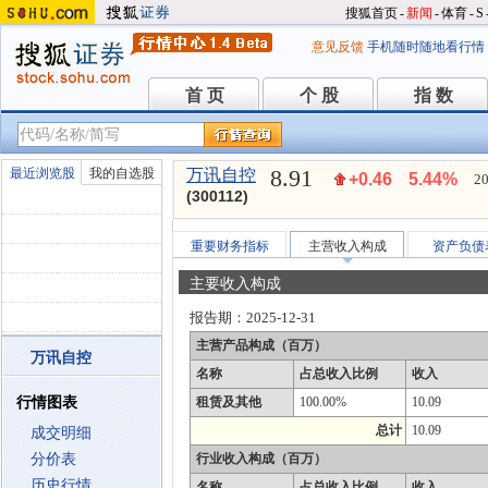
搜狐首页
-
新闻
-
体育
-
S
意见反馈
手机随时随地看行情
首 页
个 股
指 数
首 页
个 股
指 数
8.91
最近浏览股
我的自选股
万讯自控
+0.46
5.44%
20
(300112)
重要财务指标
主营收入构成
资产负债
主要收入构成
报告期：
2025-12-31
主营产品构成（百万）
万讯自控
名称
占总收入比例
收入
行情图表
租赁及其他
100.00%
10.09
总计
10.09
成交明细
分价表
行业收入构成（百万）
历史行情
名称
占总收入比例
收入