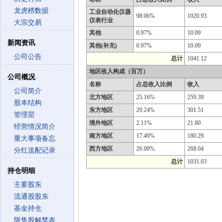
龙虎榜数据
工业自动化仪器
98.06%
1020.93
仪表行业
大宗交易
其他
0.97%
10.09
新闻资讯
其他(补充)
0.97%
10.09
公司公告
总计
1041.12
地区收入构成（百万）
公司概况
名称
占总收入比例
收入
公司简介
北方地区
25.16%
259.39
股本结构
东方地区
29.24%
301.51
管理层
境外地区
2.11%
21.80
经营情况简介
南方地区
17.49%
180.29
重大事项备忘
西方地区
26.00%
268.04
分红送配记录
总计
1031.03
持仓明细
主要股东
流通股股东
基金持仓
限售股解禁表