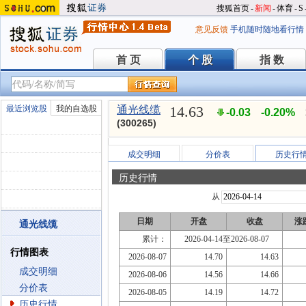
搜狐首页
-
新闻
-
体育
-
S
意见反馈
手机随时随地看行情
首 页
个 股
指 数
首 页
个 股
指 数
14.63
最近浏览股
我的自选股
通光线缆
-0.03
-0.20%
(300265)
成交明细
分价表
历史行
历史行情
从
日期
开盘
收盘
涨
通光线缆
累计：
2026-04-14至2026-08-07
行情图表
2026-08-07
14.70
14.63
成交明细
2026-08-06
14.56
14.66
分价表
2026-08-05
14.19
14.72
历史行情