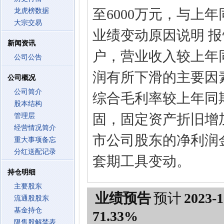
至6000万元，与上年同
龙虎榜数据
大宗交易
业绩变动原因说明 
新闻资讯
户，营业收入较上年
公司公告
润有所下滑的主要因
公司概况
公司简介
综合毛利率较上年同
股本结构
固，固定资产折旧增
管理层
经营情况简介
市公司股东的净利润金
重大事项备忘
分红送配记录
套期工具变动。
持仓明细
主要股东
业绩预告
预计
2023-1
流通股股东
基金持仓
71.33%
限售股解禁表