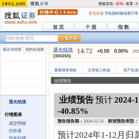
搜狐首页
-
新闻
-
体育
-
S
意见反馈
手机随时随地看行情
首 页
个 股
指 数
首 页
个 股
指 数
14.72
最近浏览股
我的自选股
通光线缆
+0.00
0.00%
202
(300265)
重要财务指标
主营收入构成
资产负债
业绩预告
业绩预告
预计
2024-1
通光线缆
-40.85%
行情图表
预告报告期：
2024-12-31
财报预告类型：
成交明细
分价表
预计2024年1-12
历史行情