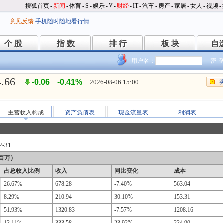
搜狐首页
-
新闻
-
体育
-
S
-
娱乐
-
V
-
财经
-
IT
-
汽车
-
房产
-
家居
-
女人
-
视频
-
意见反馈
手机随时随地看行情
个 股
指 数
排 行
板 块
自
个 股
指 数
排 行
板 块
自
用户名：
密 
4.66
-0.06
-0.41%
2026-08-06 15:00
主营收入构成
资产负债表
现金流量表
利润表
2-31
百万）
占总收入比例
收入
同比变化
成本
26.67%
678.28
-7.40%
563.04
8.29%
210.94
30.10%
153.31
51.93%
1320.83
-7.57%
1208.16
13.11%
333.58
23.92%
234.90