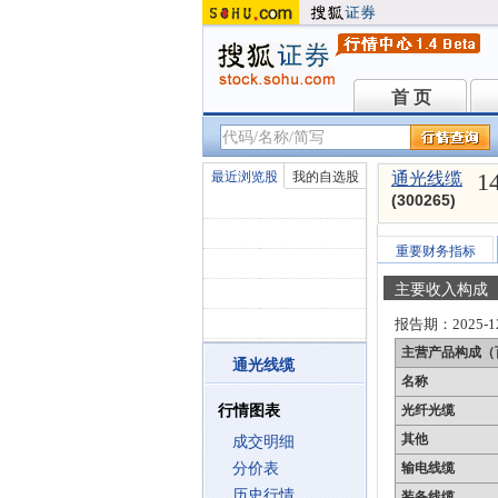
首 页
首 页
1
最近浏览股
我的自选股
通光线缆
(300265)
重要财务指标
主要收入构成
报告期：
2025-1
主营产品构成（
通光线缆
名称
行情图表
光纤光缆
其他
成交明细
分价表
输电线缆
历史行情
装备线缆