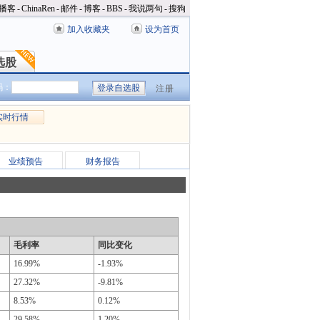
播客
-
ChinaRen
-
邮件
-
博客
-
BBS
-
我说两句
-
搜狗
加入收藏夹
设为首页
选股
选股
码：
注册
实时行情
业绩预告
财务报告
毛利率
同比变化
16.99%
-1.93%
27.32%
-9.81%
8.53%
0.12%
29.58%
1.20%