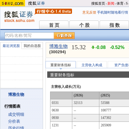
搜狐首页
-
新闻
-
体育
-
S
意见反馈
手机随时随地看行情
首 页
个 股
指 数
首 页
个 股
指 数
15.32
最近浏览股
我的自选股
博雅生物
-0.08
-0.52%
(300294)
重要财务指标
主营收入构成
资产负债
重要财务指标
主营收入成长(万元)
博雅生物
(2026)
(2025)
0331
32113
53588
行情图表
0630
--
100777
成交明细
0930
--
147392
分价表
1231
--
205909
历史行情