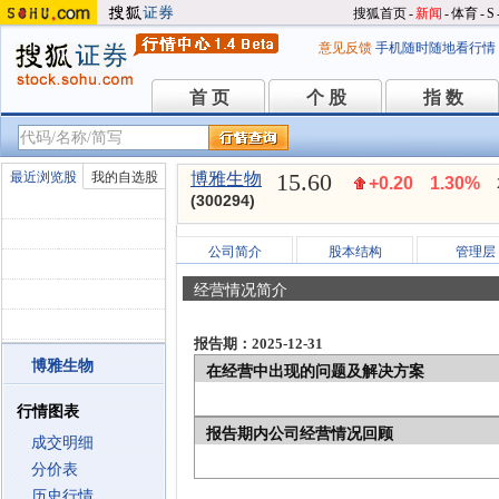
搜狐首页
-
新闻
-
体育
-
S
意见反馈
手机随时随地看行情
首 页
个 股
指 数
首 页
个 股
指 数
15.60
最近浏览股
我的自选股
博雅生物
+0.20
1.30%
(300294)
公司简介
股本结构
管理层
经营情况简介
报告期：2025-12-31
博雅生物
在经营中出现的问题及解决方案
行情图表
报告期内公司经营情况回顾
成交明细
分价表
历史行情