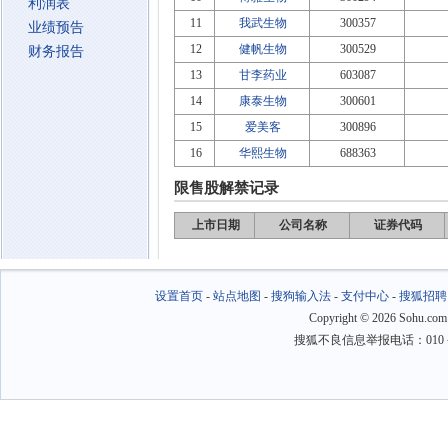
利润表
11
我武生物
300357
业绩预告
12
健帆生物
300529
财务报告
13
甘李药业
603087
14
康泰生物
300601
15
爱美客
300896
16
华熙生物
688363
限售股解禁记录
上市日期
公司名称
证券代码
设置首页
-
站点地图
-
搜狗输入法
-
支付中心
-
搜狐招聘
Copyright
©
2026 Sohu.com
搜狐不良信息举报电话：010－6