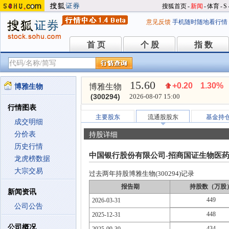
搜狐首页
-
新闻
-
体育
-
S
意见反馈
手机随时随地看行情
首 页
个 股
指 数
首 页
个 股
指 数
15.60
+0.20
1.30%
博雅生物
博雅生物
(300294)
2026-08-07 15:00
行情图表
主要股东
流通股股东
基金持
成交明细
分价表
持股详细
历史行情
中国银行股份有限公司-招商国证生物医
龙虎榜数据
大宗交易
过去两年持股博雅生物(300294)记录
报告期
持股数（万股
新闻资讯
449
2026-03-31
公司公告
448
2025-12-31
公司概况
434