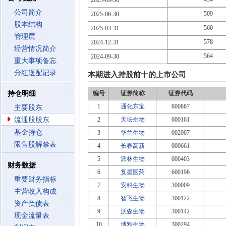
2025-09-30
公司简介
509
2025-06-30
股本结构
560
2025-03-31
管理层
578
2024-12-31
经营情况简介
564
2024-09-30
重大事项备忘
分红送配记录
本期进入持股前十的上市公司
持仓明细
编号
证券简称
证券代码
1
通化东宝
600867
主要股东
流通股股东
2
天坛生物
600161
基金持仓
3
华兰生物
002007
限售股解禁表
4
长春高新
000661
5
派林生物
000403
财务数据
6
复星医药
600196
重要财务指标
7
安科生物
300009
主营收入构成
8
智飞生物
300122
资产负债表
9
沃森生物
300142
现金流量表
10
博雅生物
300294