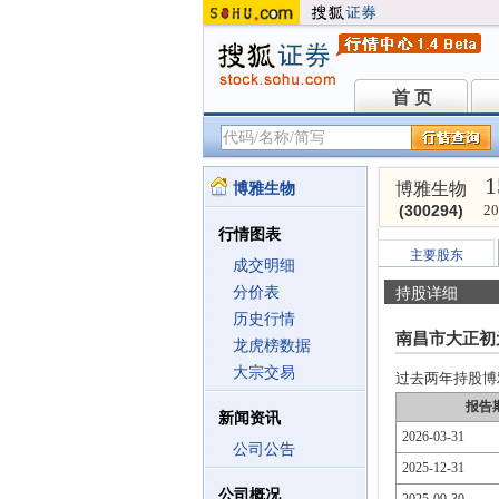
首 页
首 页
1
博雅生物
博雅生物
(300294)
20
行情图表
主要股东
成交明细
分价表
持股详细
历史行情
南昌市大正初
龙虎榜数据
大宗交易
过去两年持股博雅生
报告
新闻资讯
2026-03-31
公司公告
2025-12-31
公司概况