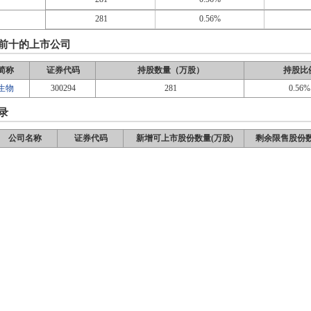
281
0.56%
前十的上市公司
简称
证券代码
持股数量（万股）
持股比
生物
300294
281
0.56%
录
公司名称
证券代码
新增可上市股份数量(万股)
剩余限售股份数