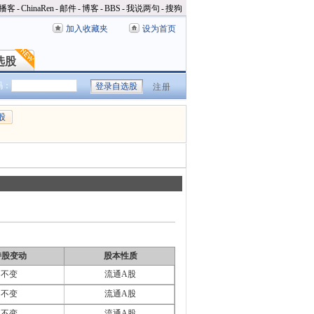
播客
-
ChinaRen
-
邮件
-
博客
-
BBS
-
我说两句
-
搜狗
加入收藏夹
设为首页
选股
选股
码：
注册
股
持股变动
股本性质
不变
流通A股
不变
流通A股
不变
流通A股