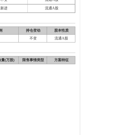
新进
流通A股
例
持仓变动
股本性质
不变
流通A股
量(万股)
限售事情类型
方案特征