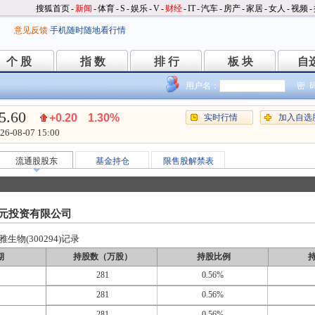
搜狐首页
-
新闻
-
体育
-
S
-
娱乐
-
V
-
财经
-
IT
-
汽车
-
房产
-
家居
-
女人
-
视频
-
意见反馈
手机随时随地看行情
个 股
指 数
排 行
板 块
自
个 股
指 数
排 行
板 块
自
用户名：
密 
5.60
+0.20
1.30%
实时行情
加入自选
26-08-07 15:00
流通股股东
基金持仓
限售股解禁表
元投资有限公司
物(300294)记录
期
持股数（万股）
持股比例
281
0.56%
281
0.56%
281
0.56%