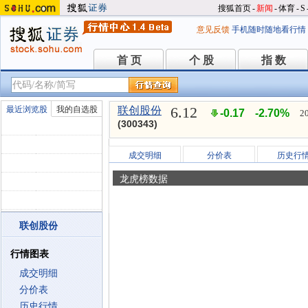
搜狐首页
-
新闻
-
体育
-
S
意见反馈
手机随时随地看行情
首 页
个 股
指 数
首 页
个 股
指 数
6.12
最近浏览股
我的自选股
联创股份
-0.17
-2.70%
2
(300343)
成交明细
分价表
历史行
龙虎榜数据
联创股份
行情图表
成交明细
分价表
历史行情