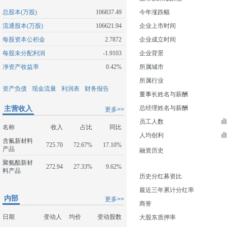
总股本(万股)
106837.49
今年涨跌幅
流通股本(万股)
106621.94
企业上市时间
每股资本公积金
2.7872
企业成立时间
每股未分配利润
-1.9103
企业背景
净资产收益率
0.42%
所属城市
所属行业
资产负债
现金流量
利润表
财务报告
董事长姓名与薪酬
主营收入
总经理姓名与薪酬
更多>>
员工人数
名称
收入
占比
同比
人均创利
含氟新材料
725.70
72.67%
17.10%
产品
融资历史
聚氨酯新材
272.94
27.33%
9.62%
料产品
历史分红募资比
最近三年累计分红率
内部
更多>>
商誉
日期
变动人
均价
变动股数
大股东质押率