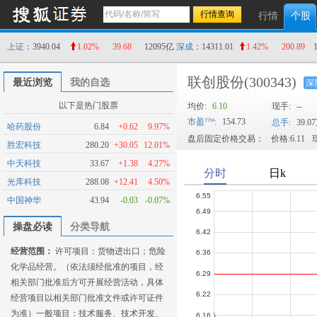
行情
个股
上证
：3940.04
1.02%
39.68
12095亿
深成
：14311.01
1.42%
200.89
联创股份
(300343)
最近浏览
我的自选
深
以下是热门股票
均价:
6.10
现手:
--
市盈
:
154.73
总手:
39.0
哈药股份
6.84
+0.62
9.97%
盘后固定价格交易：
价格:6.11
现
胜宏科技
280.20
+30.05
12.01%
中天科技
33.67
+1.38
4.27%
光库科技
288.08
+12.41
4.50%
中国神华
43.94
-0.03
-0.07%
操盘必读
分类导航
经营范围：
许可项目：货物进出口；危险
化学品经营。（依法须经批准的项目，经
相关部门批准后方可开展经营活动，具体
经营项目以相关部门批准文件或许可证件
为准）一般项目：技术服务、技术开发、