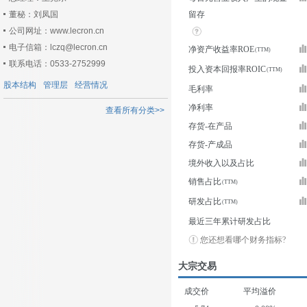
董秘：刘凤国
留存
公司网址：www.lecron.cn
电子信箱：lczq@lecron.cn
净资产收益率ROE
联系电话：0533-2752999
投入资本回报率ROIC
股本结构
管理层
经营情况
毛利率
净利率
查看所有分类>>
存货-在产品
存货-产成品
境外收入以及占比
销售占比
研发占比
最近三年累计研发占比
您还想看哪个财务指标?
大宗交易
成交价
平均溢价