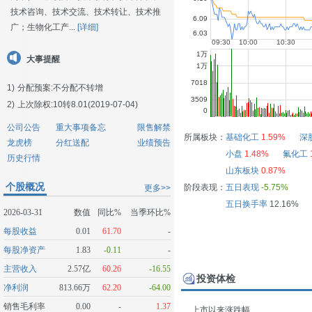
技术咨询、技术交流、技术转让、技术推
广；生物化工产...
[详细]
大事提醒
1)
分配预案:不分配不转增
2)
上次除权:10转8.01(2019-07-04)
公司公告
重大事项备忘
限售解禁
所属板块：
基础化工
1.59%
深
龙虎榜
分红送配
业绩预告
小盘
1.48%
氟化工
历史行情
山东板块
0.87%
个股概况
阶段表现：
五日表现
-5.75%
更多>>
五日换手率
12.16%
2026-03-31
数值
同比%
当季环比%
每股收益
0.01
61.70
-
每股净资产
1.83
-0.11
-
主营收入
2.57亿
60.26
-16.55
投资体检
净利润
813.66万
62.20
-64.00
销售毛利率
0.00
-
1.37
上市以来涨跌幅