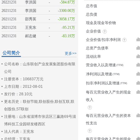
20221231
李洪国
-
-584.87万
总市值
20211231
李洪国
-
-3300.00万
总负债
20211231
邵秀英
-
-3058.17万
现金及现金等价物
20211231
王宪东
-
-95.21万
企业价值
20211231
郝志健
-
-83.19万
企业价值/扣非净利润
总资产负债率
公司简介
更多>>
流动比率
公司名称：山东联创产业发展集团股份有限
营业收入以及增速
公司
净利润以及增速
注册资本：106837万元
扣非净利润以及增速
上市日期：2012-08-01
每百元营业收入产生的现金
发行价：28.10元
收入
更名历史：联创节能,联创股份,联创互联,联
创股份,ST联创
每百元营业收入产生的资本
注册地：山东省淄博市张店区三赢路69号淄
性支出
博科技工业园研发楼西区
法人代表：王宪东
总经理：王宪东
每百元营业收入产生的现金