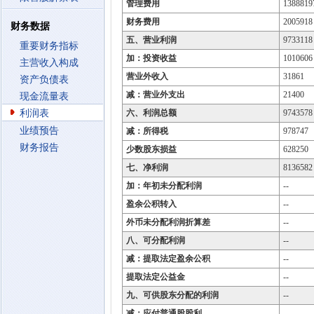
管理费用
1388819
财务费用
2005918
财务数据
五、营业利润
9733118
重要财务指标
加：投资收益
1010606
主营收入构成
营业外收入
31861
资产负债表
减：营业外支出
21400
现金流量表
利润表
六、利润总额
9743578
业绩预告
减：所得税
978747
财务报告
少数股东损益
628250
七、净利润
8136582
加：年初未分配利润
--
盈余公积转入
--
外币未分配利润折算差
--
八、可分配利润
--
减：提取法定盈余公积
--
提取法定公益金
--
九、可供股东分配的利润
--
减：应付普通股股利
--