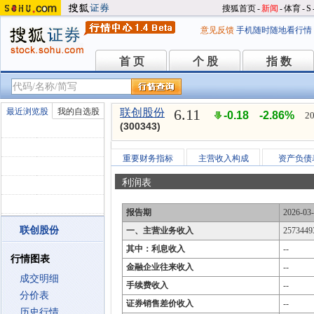
搜狐首页
-
新闻
-
体育
-
S
意见反馈
手机随时随地看行情
首 页
个 股
指 数
首 页
个 股
指 数
6.11
最近浏览股
我的自选股
联创股份
-0.18
-2.86%
20
(300343)
重要财务指标
主营收入构成
资产负债
利润表
报告期
2026-03
联创股份
一、主营业务收入
2573449
其中：利息收入
--
行情图表
金融企业往来收入
--
成交明细
手续费收入
--
分价表
证券销售差价收入
--
历史行情