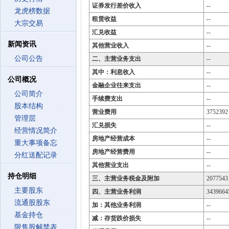
证券发行差价收入
--
龙虎榜数据
租赁收益
--
大宗交易
汇兑收益
--
新闻资讯
其他营业收入
--
公司公告
二、主营业务支出
--
其中：利息收入
--
公司概况
金融企业往来支出
--
公司简介
手续费支出
--
股本结构
营业费用
3752392
管理层
汇兑损失
--
经营情况简介
房地产经营成本
--
重大事项备忘
房地产经营费用
--
分红送配记录
其他营业支出
--
持仓明细
三、主营业务税金及附加
2077543
主要股东
四、主营业务利润
3439664
流通股股东
加：其他业务利润
--
基金持仓
减：存货跌价损失
--
限售股解禁表