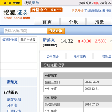
搜狐首页
-
新闻
-
体育
-
S
意见反馈
手机随时随地看行情
首 页
个 股
指 数
首 页
个 股
指 数
14.32
最近浏览股
我的自选股
斯莱克
+0.36
2.58%
2
(300382)
公司简介
股本结构
管理层
分红送配记录
分配预案
斯莱克
预案公告日
2026-04-29
分红年度
2025-12-31
行情图表
分红记录
成交明细
除权除息日
2014-07-25
分价表
分红年度
历史行情