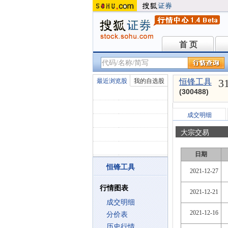
首 页
首 页
3
最近浏览股
我的自选股
恒锋工具
(300488)
成交明细
大宗交易
日期
恒锋工具
2021-12-27
行情图表
2021-12-21
成交明细
2021-12-16
分价表
历史行情