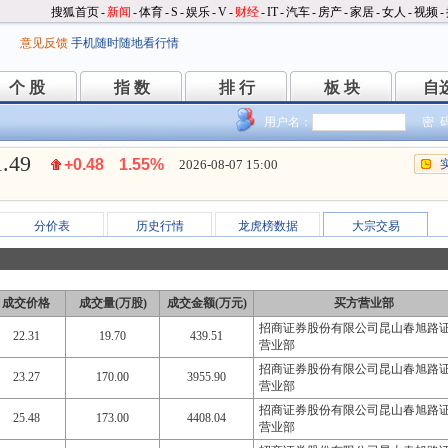
搜狐首页
-
新闻
-
体育
-
S
-
娱乐
-
V
-
财经
-
IT
-
汽车
-
房产
-
家居
-
女人
-
视频
-
意见反馈
手机随时随地看行情
个 股
指 数
排 行
板 块
自
个 股
指 数
排 行
板 块
自
用户名：
密 
1.49
+0.48
1.55%
2026-08-07 15:00
分价表
历史行情
龙虎榜数据
大宗交易
成交价格
成交量(万股)
成交金额(万元)
买方营业部
招商证券股份有限公司昆山春旭路
22.31
19.70
439.51
营业部
招商证券股份有限公司昆山春旭路
23.27
170.00
3955.90
营业部
招商证券股份有限公司昆山春旭路
25.48
173.00
4408.04
营业部