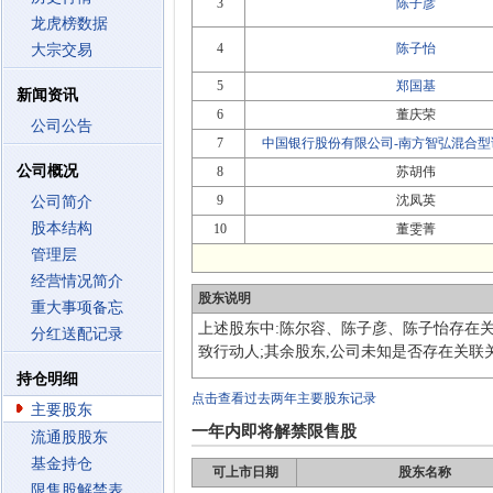
3
陈子彦
龙虎榜数据
4
陈子怡
大宗交易
5
郑国基
新闻资讯
6
董庆荣
公司公告
7
中国银行股份有限公司-南方智弘混合型
公司概况
8
苏胡伟
9
沈凤英
公司简介
股本结构
10
董雯菁
管理层
经营情况简介
股东说明
重大事项备忘
上述股东中:陈尔容、陈子彦、陈子怡存在
分红送配记录
致行动人;其余股东,公司未知是否存在关联
持仓明细
点击查看过去两年主要股东记录
主要股东
一年内即将解禁限售股
流通股股东
基金持仓
可上市日期
股东名称
限售股解禁表