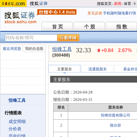
搜狐首页
-
新闻
-
体育
-
S
意见反馈
手机随时随地看行情
首 页
个 股
指 数
首 页
个 股
指 数
32.33
最近浏览股
我的自选股
恒锋工具
+0.84
2.67%
(300488)
主要股东
流通股股东
基金持
主要股东
公告日期：
2026-04-28
报告日期：
2026-03-31
恒锋工具
排名
股东名称
行情图表
1
恒锋控股有限公司
成交明细
2
陈尔容
分价表
历史行情