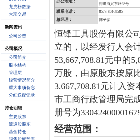
办公地址：
街道海兴东路68号
龙虎榜数据
联系电话：
0573-86169505
大宗交易
总经理：
陈子彦
新闻资讯
恒锋工具股份有限公
公司公告
立的，以经发行人会计师
公司概况
公司简介
53,667,708.81元中
股本结构
万股，由原股东按原
管理层
经营情况简介
3,667,708.81元
重大事项备忘
分红送配记录
市工商行政管理局完成
持仓明细
册号为3304240000
主要股东
流通股股东
经营范围：
基金持仓
限售股解禁表