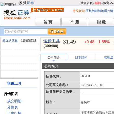
搜狐首页
-
新闻
-
体育
-
S
意见反馈
手机随时随地看行情
首 页
个 股
指 数
首 页
个 股
指 数
31.49
最近浏览股
我的自选股
恒锋工具
+0.48
1.55%
(300488)
公司简介
股本结构
管理层
公司简介
证券代码：
300488
恒锋工具
公司英文名称：
Est Tools Co., Ltd.
证券简称更名历史：
--
行情图表
成交明细
城市：
嘉兴市
分价表
浙江省嘉兴市海盐县武
历史行情