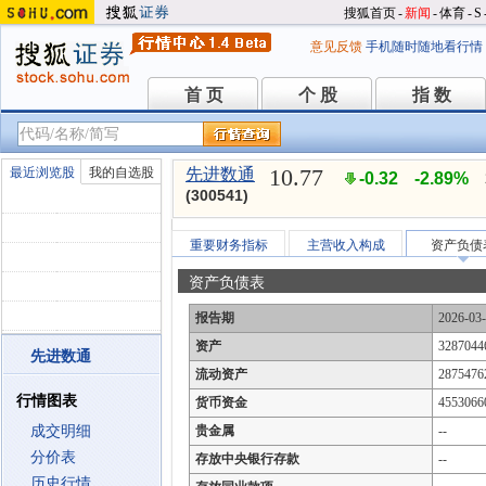
搜狐首页
-
新闻
-
体育
-
S
意见反馈
手机随时随地看行情
首 页
个 股
指 数
首 页
个 股
指 数
10.77
最近浏览股
我的自选股
先进数通
-0.32
-2.89%
(300541)
重要财务指标
主营收入构成
资产负债
资产负债表
报告期
2026-03
资产
3287044
先进数通
流动资产
2875476
行情图表
货币资金
4553066
成交明细
贵金属
--
分价表
存放中央银行存款
--
历史行情