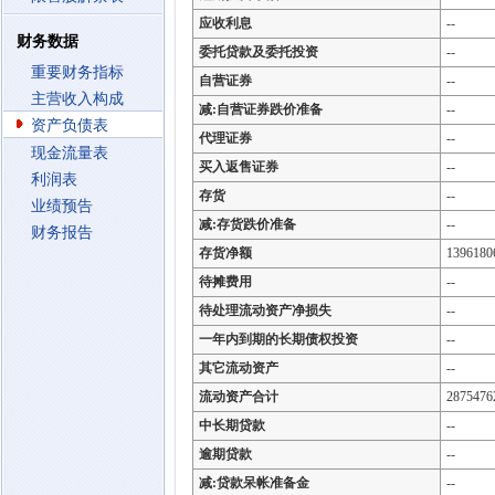
应收利息
--
财务数据
委托贷款及委托投资
--
重要财务指标
自营证券
--
主营收入构成
减:自营证券跌价准备
--
资产负债表
代理证券
--
现金流量表
买入返售证券
--
利润表
存货
--
业绩预告
减:存货跌价准备
--
财务报告
存货净额
1396180
待摊费用
--
待处理流动资产净损失
--
一年内到期的长期债权投资
--
其它流动资产
--
流动资产合计
2875476
中长期贷款
--
逾期贷款
--
减:贷款呆帐准备金
--