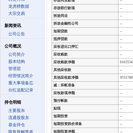
存放同业款项
--
龙虎榜数据
存放联行款项
--
大宗交易
拆放同业
--
拆放金融性公司
--
新闻资讯
短期贷款
--
公司公告
抵押贷款
--
公司概况
应收进出口押汇
--
公司简介
应收账款
--
股本结构
应收账款净额
6163554
管理层
其他应收款
--
经营情况简介
其他应收款净额
9551768
重大事项备忘
减：坏帐准备
--
分红送配记录
应收款项净额
--
预付帐款
--
持仓明细
贴现
--
主要股东
短期投资
--
流通股股东
短期投资跌价准备
--
基金持仓
短期投资净额
--
限售股解禁表