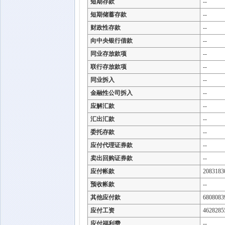
短期存款
--
短期储蓄存款
--
财政性存款
--
向中央银行借款
--
同业存放款项
--
联行存放款项
--
同业拆入
--
金融性公司拆入
--
应解汇款
--
汇出汇款
--
委托存款
--
应付代理证券款
--
卖出回购证券款
--
应付帐款
2083183
预收帐款
--
其他应付款
6808083
应付工资
4628285
应付福利费
--