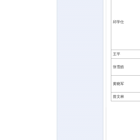
邱学仕
王平
张雪皓
黄晓军
曾文林