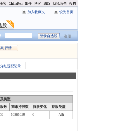
播客
-
ChinaRen
-
邮件
-
博客
-
BBS
-
我说两句
-
搜狗
加入收藏夹
设为首页
选股
选股
码：
注册
实时行情
分红送配记录
及类型
股数
期末持股数
持股变化
持股类型
59
10861059
0
A股