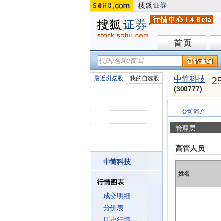
首 页
首 页
2
最近浏览股
我的自选股
中简科技
(300777)
公司简介
管理层
高管人员
中简科技
姓名
行情图表
成交明细
分价表
历史行情