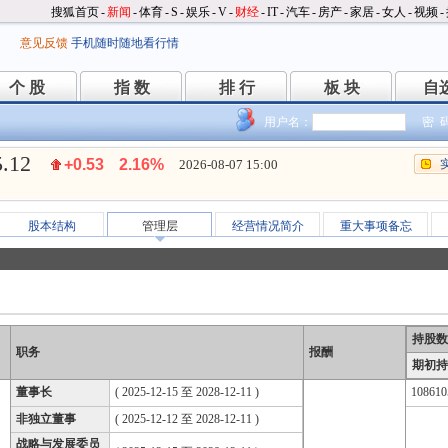
搜狐首页
-
新闻
-
体育
-
S
-
娱乐
-
V
-
财经
-
IT
-
汽车
-
房产
-
家居
-
女人
-
视频
-
意见反馈
手机随时随地看行情
个 股
指 数
排 行
板 块
自
个 股
指 数
排 行
板 块
自
用户名：
密 
5.12
+0.53
2.16%
2026-08-07 15:00
股本结构
管理层
经营情况简介
重大事项备忘
持股数
职务
报酬
期初持
董事长
( 2025-12-15 至 2028-12-11 )
108610
非独立董事
( 2025-12-12 至 2028-12-11 )
战略与发展委员