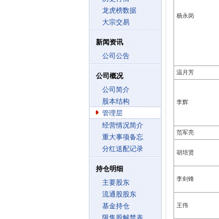
龙虎榜数据
杨永岗
大宗交易
新闻资讯
公司公告
温月芳
公司概况
公司简介
股本结构
李辉
管理层
经营情况简介
范军亮
重大事项备忘
分红送配记录
胡培贤
持仓明细
李剑锋
主要股东
流通股股东
王伟
基金持仓
限售股解禁表