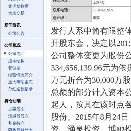
办公地址：
丰路6号
龙虎榜数据
联系电话：
0519-89620691
大宗交易
总经理：
李辉
新闻资讯
发行人系中简有限整体变
公司公告
开股东会，决定以201
公司概况
公司整体变更为股份
公司简介
股本结构
334,656,139.96
管理层
经营情况简介
万元折合为30,000
重大事项备忘
分红送配记录
总额的部分计入资本
持仓明细
起人，按其在该时点
主要股东
股份。2015年8月2
流通股股东
基金持仓
资、涌泉投资、博驰
限售股解禁表