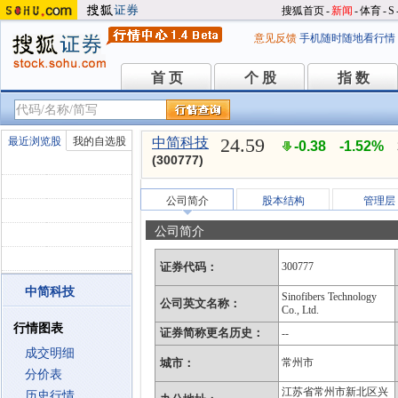
搜狐首页
-
新闻
-
体育
-
S
意见反馈
手机随时随地看行情
首 页
个 股
指 数
首 页
个 股
指 数
24.59
最近浏览股
我的自选股
中简科技
-0.38
-1.52%
(300777)
公司简介
股本结构
管理层
公司简介
证券代码：
300777
中简科技
Sinofibers Technology
公司英文名称：
Co., Ltd.
行情图表
证券简称更名历史：
--
成交明细
城市：
常州市
分价表
江苏省常州市新北区兴
历史行情