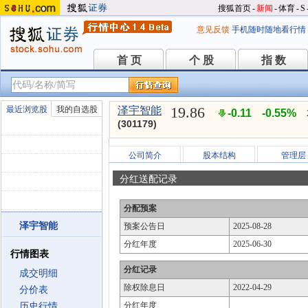
搜狐首页
-
新闻
-
体育
-
S
意见反馈
手机随时随地看行情
首 页
个 股
指 数
首 页
个 股
指 数
19.86
最近浏览股
我的自选股
泽宇智能
-0.11
-0.55%
(301179)
公司简介
股本结构
管理层
分红送配记录
分配预案
泽宇智能
预案公告日
2025-08-28
分红年度
2025-06-30
行情图表
分红记录
成交明细
除权除息日
2022-04-29
分价表
分红年度
历史行情