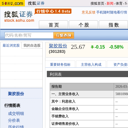
搜狐首页
-
新闻
-
体育
-
S
意见反馈
手机随时随地看行情
首 页
个 股
指 数
首 页
个 股
指 数
25.67
最近浏览股
我的自选股
聚胶股份
-0.15
-0.58%
(301283)
重要财务指标
主营收入构成
资产负债
利润表
报告期
2026-03
聚胶股份
一、主营业务收入
5881098
其中：利息收入
--
行情图表
金融企业往来收入
--
成交明细
手续费收入
--
分价表
证券销售差价收入
--
历史行情