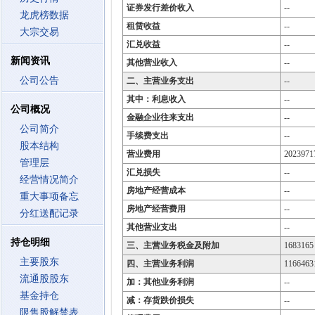
证券发行差价收入
--
龙虎榜数据
租赁收益
--
大宗交易
汇兑收益
--
新闻资讯
其他营业收入
--
公司公告
二、主营业务支出
--
其中：利息收入
--
公司概况
金融企业往来支出
--
公司简介
手续费支出
--
股本结构
营业费用
2023971
管理层
汇兑损失
--
经营情况简介
房地产经营成本
--
重大事项备忘
房地产经营费用
--
分红送配记录
其他营业支出
--
持仓明细
三、主营业务税金及附加
1683165
主要股东
四、主营业务利润
1166463
流通股股东
加：其他业务利润
--
基金持仓
减：存货跌价损失
--
限售股解禁表