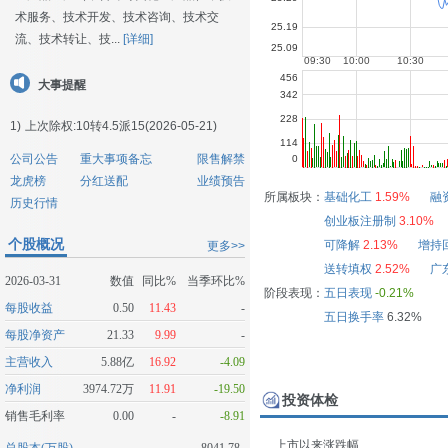
术服务、技术开发、技术咨询、技术交
流、技术转让、技...
[详细]
大事提醒
1)
上次除权:10转4.5派15(2026-05-21)
公司公告
重大事项备忘
限售解禁
龙虎榜
分红送配
业绩预告
所属板块：
基础化工
1.59%
融
历史行情
创业板注册制
3.10%
个股概况
可降解
2.13%
增持
更多>>
送转填权
2.52%
广
2026-03-31
数值
同比%
当季环比%
阶段表现：
五日表现
-0.21%
每股收益
0.50
11.43
-
五日换手率
6.32%
每股净资产
21.33
9.99
-
主营收入
5.88亿
16.92
-4.09
净利润
3974.72万
11.91
-19.50
投资体检
销售毛利率
0.00
-
-8.91
上市以来涨跌幅