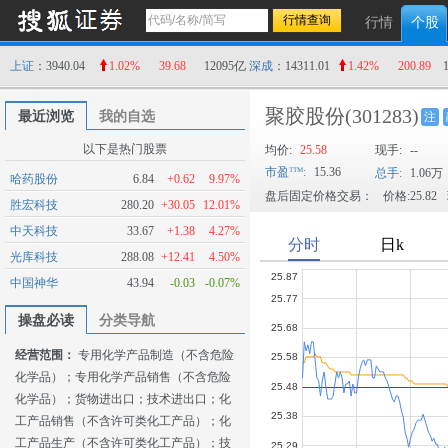
行情
个股
上证
：3940.04
1.02%
39.68
12095亿
深成
：14311.01
1.42%
200.89
聚胶股份
(301283)
最近浏览
我的自选
注
以下是热门股票
均价:
25.58
现手:
--
市盈
:
15.36
总手:
1.06万
哈药股份
6.84
+0.62
9.97%
盘后固定价格交易：
价格:25.82
胜宏科技
280.20
+30.05
12.01%
中天科技
33.67
+1.38
4.27%
光库科技
288.08
+12.41
4.50%
中国神华
43.94
-0.03
-0.07%
操盘必读
分类导航
经营范围：
专用化学产品制造（不含危险
化学品）；专用化学产品销售（不含危险
化学品）；货物进出口；技术进出口；化
工产品销售（不含许可类化工产品）；化
工产品生产（不含许可类化工产品）；技