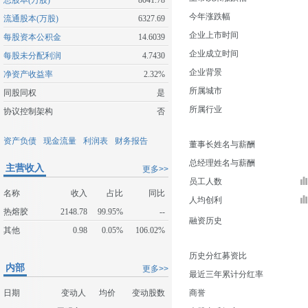
总股本(万股)
8041.78
今年涨跌幅
流通股本(万股)
6327.69
企业上市时间
每股资本公积金
14.6039
企业成立时间
每股未分配利润
4.7430
企业背景
净资产收益率
2.32%
所属城市
同股同权
是
所属行业
协议控制架构
否
资产负债
现金流量
利润表
财务报告
董事长姓名与薪酬
总经理姓名与薪酬
主营收入
更多>>
员工人数
名称
收入
占比
同比
人均创利
热熔胶
2148.78
99.95%
--
融资历史
其他
0.98
0.05%
106.02%
历史分红募资比
内部
更多>>
最近三年累计分红率
日期
变动人
均价
变动股数
商誉