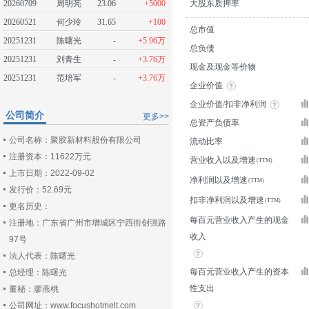
20260709
周明亮
23.06
+5000
大股东质押率
20260521
何少玲
31.65
+100
总市值
20251231
陈曙光
-
+5.96万
总负债
20251231
刘青生
-
+3.76万
现金及现金等价物
20251231
范培军
-
+3.76万
企业价值
企业价值/扣非净利润
公司简介
更多>>
总资产负债率
公司名称：聚胶新材料股份有限公司
流动比率
注册资本：11622万元
营业收入以及增速
上市日期：2022-09-02
净利润以及增速
发行价：52.69元
扣非净利润以及增速
更名历史：
每百元营业收入产生的现金
注册地：广东省广州市增城区宁西街创强路
收入
97号
法人代表：陈曙光
每百元营业收入产生的资本
总经理：陈曙光
性支出
董秘：廖燕桃
公司网址：www.focushotmelt.com