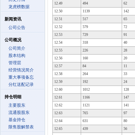
12.49
494
62
龙虎榜数据
12.50
1139
142
新闻资讯
12.51
517
65
12.52
579
72
公司公告
12.53
729
91
公司概况
12.54
318
40
公司简介
12.55
226
28
股本结构
12.56
160
20
管理层
12.57
84
11
经营情况简介
12.58
264
33
重大事项备忘
12.59
192
24
分红送配记录
12.60
1012
128
持仓明细
12.61
1166
147
主要股东
12.62
1121
141
流通股股东
12.63
765
97
基金持仓
12.64
631
80
限售股解禁表
12.65
439
56