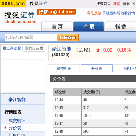
搜狐首页
-
新闻
-
体育
-
S
意见反馈
手机随时随地看行情
首 页
个 股
指 数
首 页
个 股
指 数
12.69
最近浏览股
我的自选股
豪江智能
+0.02
0.16%
(301320)
成交明细
分价表
历史行
分价表
成交价
成交量(手)
成交金
豪江智能
12.44
48
6
12.45
317
39
行情图表
12.46
1049
131
成交明细
12.47
584
73
分价表
12.48
593
74
历史行情