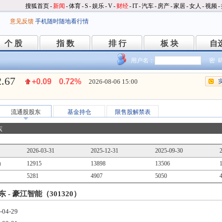
搜狐首页
-
新闻
-
体育
-
S
-
娱乐
-
V
-
财经
-
IT
-
汽车
-
房产
-
家居
-
女人
-
视频
-
意见反馈
手机随时随地看行情
个 股
指 数
排 行
板 块
自
个 股
指 数
排 行
板 块
自
用户名：
密 
2.67
+0.09
0.72%
2026-08-06 15:00
流通股股东
基金持仓
限售股解禁表
东
2026-03-31
2025-12-31
2025-09-30
）
12915
13898
13506
5281
4907
5050
 - 豪江智能（301320）
-04-29