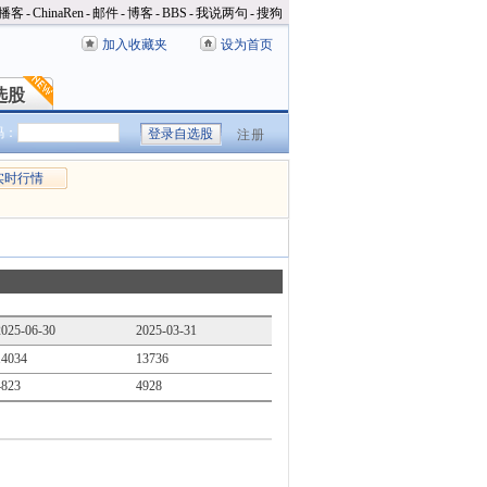
播客
-
ChinaRen
-
邮件
-
博客
-
BBS
-
我说两句
-
搜狗
加入收藏夹
设为首页
选股
选股
码：
注册
实时行情
2025-06-30
2025-03-31
14034
13736
4823
4928