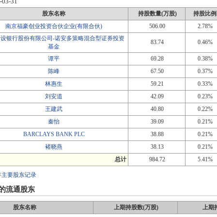
-03-31
股东名称
持股数量(万股)
持股比例
南京福豪创业投资合伙企业(有限合伙)
506.00
2.78%
建设银行股份有限公司-诺安多策略混合型证券投资
83.74
0.46%
基金
谭平
69.28
0.38%
陈峰
67.50
0.37%
林惠生
59.21
0.33%
刘安道
42.09
0.23%
王建武
40.80
0.22%
秦怡
39.09
0.21%
BARCLAYS BANK PLC
38.88
0.21%
褚晓燕
38.13
0.21%
总计
984.72
5.41%
年主要股东记录
的流通股东
股东名称
上期持股数(万股)
上期