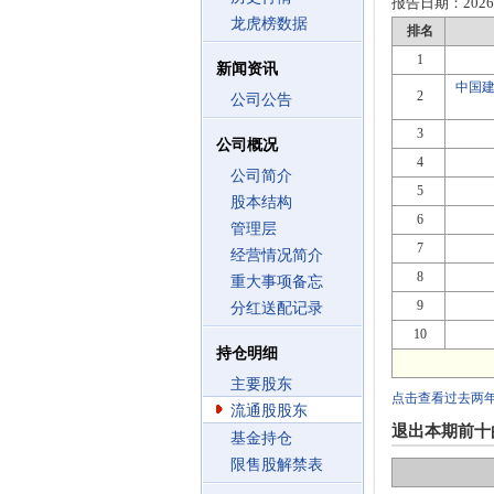
报告日期：
2026
龙虎榜数据
排名
1
新闻资讯
中国
2
公司公告
3
公司概况
4
公司简介
5
股本结构
6
管理层
7
经营情况简介
8
重大事项备忘
9
分红送配记录
10
持仓明细
主要股东
点击查看过去两
流通股股东
退出本期前十
基金持仓
限售股解禁表