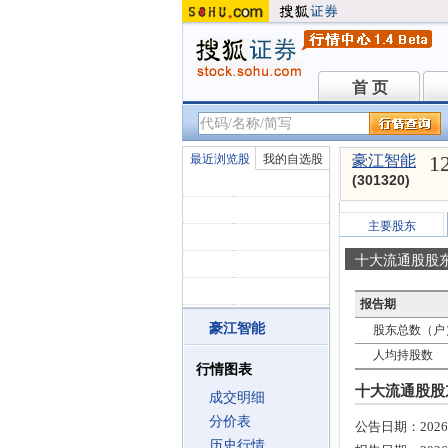
首 页
首 页
1
最近浏览股
我的自选股
豪江智能
(301320)
主要股东
十大流通股股
报告期
豪江智能
股东总数（户
人均持股数
行情图表
十大流通股股东
成交明细
分价表
公告日期：
2026
历史行情