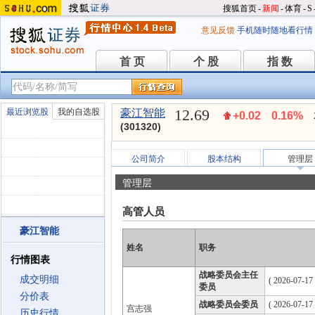
搜狐首页
-
新闻
-
体育
-
S
意见反馈
手机随时随地看行情
首 页
个 股
指 数
首 页
个 股
指 数
12.69
最近浏览股
我的自选股
豪江智能
+0.02
0.16%
(301320)
公司简介
股本结构
管理层
管理层
高管人员
豪江智能
姓名
职务
行情图表
战略委员会主任
成交明细
( 2026-07-17
委员
分价表
战略委员会委员
( 2026-07-17
宫志强
历史行情