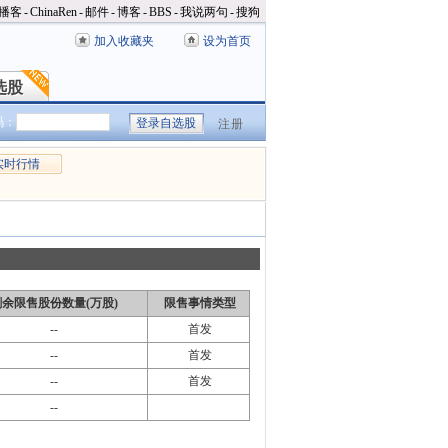
播客
-
ChinaRen
-
邮件
-
博客
-
BBS
-
我说两句
-
搜狗
加入收藏夹
设为首页
选股
选股
码：
注册
实时行情
剩余限售股份数量(万股)
限售事情类型
--
首发
--
首发
--
首发
--