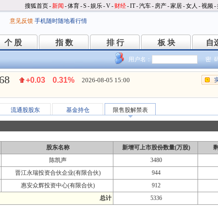
搜狐首页
-
新闻
-
体育
-
S
-
娱乐
-
V
-
财经
-
IT
-
汽车
-
房产
-
家居
-
女人
-
视频
-
意见反馈
手机随时随地看行情
个 股
指 数
排 行
板 块
自
个 股
指 数
排 行
板 块
自
用户名：
密 
.68
+0.03
0.31%
2026-08-05 15:00
流通股股东
基金持仓
限售股解禁表
股东名称
新增可上市股份数量(万股)
陈凯声
3480
晋江永瑞投资合伙企业(有限合伙)
944
惠安众辉投资中心(有限合伙)
912
总计
5336