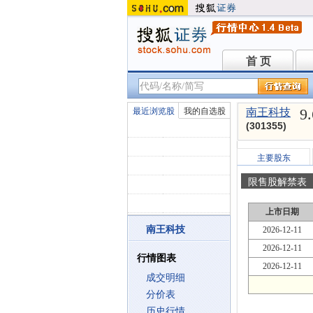
首 页
首 页
9
最近浏览股
我的自选股
南王科技
(301355)
主要股东
限售股解禁表
上市日期
南王科技
2026-12-11
2026-12-11
行情图表
2026-12-11
成交明细
分价表
历史行情