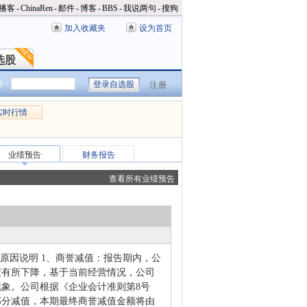
播客
-
ChinaRen
-
邮件
-
博客
-
BBS
-
我说两句
-
搜狗
加入收藏夹
设为首页
选股
选股
码：
注册
实时行情
业绩预告
财务报告
查看所有业绩预告
绩变动原因说明 1、商誉减值：报告期内，公
绩有所下降，基于当前经营情况，公司
象。公司根据《企业会计准则第8号
部分减值，本期最终商誉减值金额将由