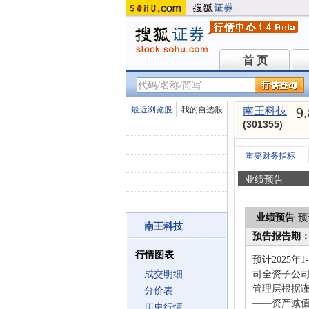
首 页
首 页
9
最近浏览股
我的自选股
南王科技
(301355)
重要财务指标
业绩预告
业绩预告
预
南王科技
预告报告期
行情图表
预计2025年
成交明细
司全资子公
管理层根据
分价表
——资产减
历史行情