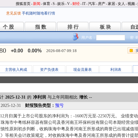
搜狐首页
-
新闻
-
体育
-
S
-
娱乐
-
V
-
财经
-
IT
-
汽车
-
房产
-
家居
-
女人
-
视频
-
意见反馈
手机随时随地看行情
个 股
指 数
排 行
板 块
自
个 股
指 数
排 行
板 块
自
用户名：
密 
.80
+0.00
0.00%
2026-08-07 09:18
主营收入构成
资产负债表
现金流量表
利润表
计
2025-12-31
的
净利润
与上年同期相比
增长 --
：
2025-12-31
财报预告类型：
预亏
1-12月归属于上市公司股东的净利润为：-1600万元至-2250万元。 业
司珠海市中粤纸杯容器有限公司及香河南王环保科技有限公司本期经营业
谨慎性原则初步判断，收购珠海中粤及香河南王所形成的商誉已出现减值现
值》等相关会计政策规定，对收购珠海中粤及香河南王所形成的商誉计提