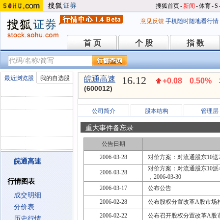
搜狐首页
-
新闻
-
体育
-
S
意见反馈
手机随时随地看行情
首 页
个 股
指 数
首 页
个 股
指 数
16.12
最近浏览股
我的自选股
皖通高速
+0.08
0.50%
(600012)
公司简介
股本结构
管理层
重大事件备忘录
公告日期
2006-03-28
对价方案：对流通股东10送2股
皖通高速
对价方案：对流通股东10派4.
2006-03-28
，2006-03-30
行情图表
2006-03-17
公布公告
成交明细
2006-02-28
公布股权分置改革A股市场
分价表
2006-02-22
公布召开股权分置改革A股
历史行情