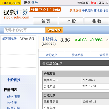
搜狐首页
-
新闻
-
体育
-
S
意见反馈
手机随时随地看行情
首 页
个 股
指 数
首 页
个 股
指 数
8.86
最近浏览股
我的自选股
中船科技
-0.08
-0.89%
2
(600072)
公司简介
股本结构
管理层
分红送配记录
分配预案
中船科技
预案公告日
2026-04-30
分红年度
2025-12-31
行情图表
分红记录
成交明细
除权除息日
1998-07-13
分价表
分红年度
历史行情