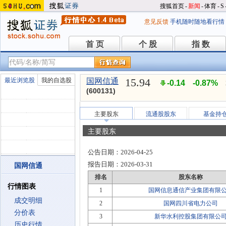
搜狐首页
-
新闻
-
体育
-
S
意见反馈
手机随时随地看行情
首 页
个 股
指 数
首 页
个 股
指 数
15.94
最近浏览股
我的自选股
国网信通
-0.14
-0.87%
(600131)
主要股东
流通股股东
基金持
主要股东
公告日期：
2026-04-25
报告日期：
2026-03-31
国网信通
排名
股东名称
行情图表
1
国网信息通信产业集团有限
成交明细
2
国网四川省电力公司
分价表
3
新华水利控股集团有限公
历史行情