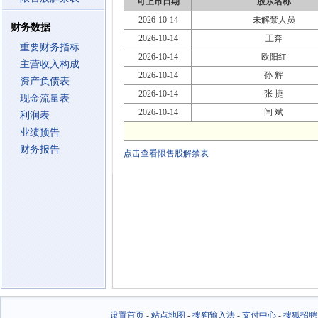
可上市日期
股东名称
2026-10-14
未解禁人员
财务数据
2026-10-14
王奔
重要财务指标
2026-10-14
欧阳红
主营收入构成
2026-10-14
孙 辉
资产负债表
2026-10-14
张 捷
现金流量表
2026-10-14
闫 斌
利润表
业绩预告
财务报告
点击查看限售股解禁表
设置首页
-
站点地图
-
搜狗输入法
-
支付中心
-
搜狐招聘