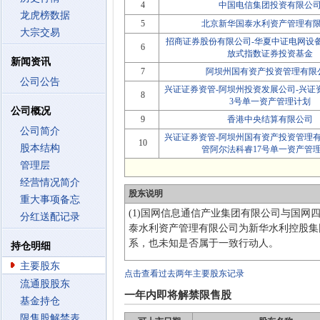
4
中国电信集团投资有限公
龙虎榜数据
5
北京新华国泰水利资产管理有
大宗交易
招商证券股份有限公司-华夏中证电网设
6
放式指数证券投资基金
新闻资讯
7
阿坝州国有资产投资管理有限
公司公告
兴证证券资管-阿坝州投资发展公司-兴证
8
3号单一资产管理计划
公司概况
9
香港中央结算有限公司
公司简介
兴证证券资管-阿坝州国有资产投资管理有
10
股本结构
管阿尔法科睿17号单一资产管
管理层
经营情况简介
股东说明
重大事项备忘
(1)国网信息通信产业集团有限公司与国网
分红送配记录
泰水利资产管理有限公司为新华水利控股集
系，也未知是否属于一致行动人。
持仓明细
主要股东
点击查看过去两年主要股东记录
流通股股东
一年内即将解禁限售股
基金持仓
限售股解禁表