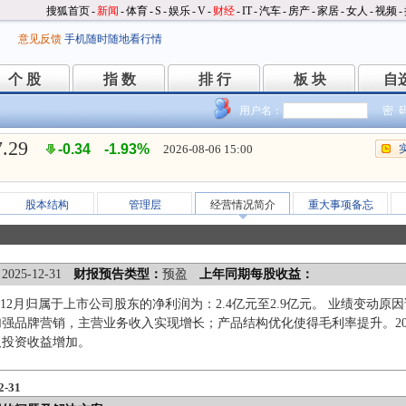
搜狐首页
-
新闻
-
体育
-
S
-
娱乐
-
V
-
财经
-
IT
-
汽车
-
房产
-
家居
-
女人
-
视频
-
意见反馈
手机随时随地看行情
个 股
指 数
排 行
板 块
自
个 股
指 数
排 行
板 块
自
用户名：
密 
7.29
-0.34
-1.93%
2026-08-06 15:00
股本结构
管理层
经营情况简介
重大事项备忘
：
2025-12-31
财报预告类型：
预盈
上年同期每股收益：
1-12月归属于上市公司股东的净利润为：2.4亿元至2.9亿元。 业绩变动原因
强品牌营销，主营业务收入实现增长；产品结构优化使得毛利率提升。20
及投资收益增加。
-31