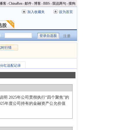
播客
-
ChinaRen
-
邮件
-
博客
-
BBS
-
我说两句
-
搜狗
加入收藏夹
设为首页
选股
选股
码：
注册
实时行情
分红送配记录
说明 2025年公司贯彻执行“四个聚焦”的
25年度公司持有的金融资产公允价值