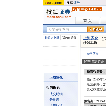
首 页
首 页
1
最近浏览股
我的自选股
上海家化
(600315)
公司简介
经营情况简介
预告报告期
上海家化
预计2025年
经营战略，加
行情图表
变动损益以
成交明细
分价表
报告期：2025-12
历史行情