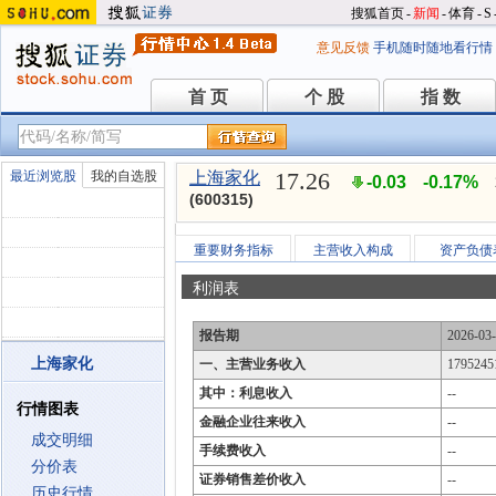
搜狐首页
-
新闻
-
体育
-
S
意见反馈
手机随时随地看行情
首 页
个 股
指 数
首 页
个 股
指 数
17.26
最近浏览股
我的自选股
上海家化
-0.03
-0.17%
(600315)
重要财务指标
主营收入构成
资产负债
利润表
报告期
2026-03
上海家化
一、主营业务收入
1795245
其中：利息收入
--
行情图表
金融企业往来收入
--
成交明细
手续费收入
--
分价表
证券销售差价收入
--
历史行情