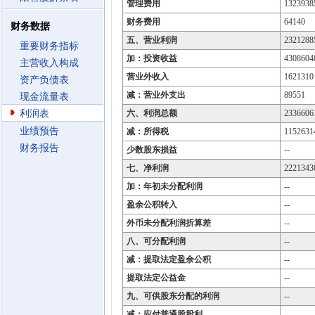
管理费用
1323938
财务费用
64140
财务数据
五、营业利润
2321288
重要财务指标
加：投资收益
4308604
主营收入构成
营业外收入
1621310
资产负债表
减：营业外支出
89551
现金流量表
利润表
六、利润总额
2336606
业绩预告
减：所得税
1152631
财务报告
少数股东损益
--
七、净利润
2221343
加：年初未分配利润
--
盈余公积转入
--
外币未分配利润折算差
--
八、可分配利润
--
减：提取法定盈余公积
--
提取法定公益金
--
九、可供股东分配的利润
--
减：应付普通股股利
--