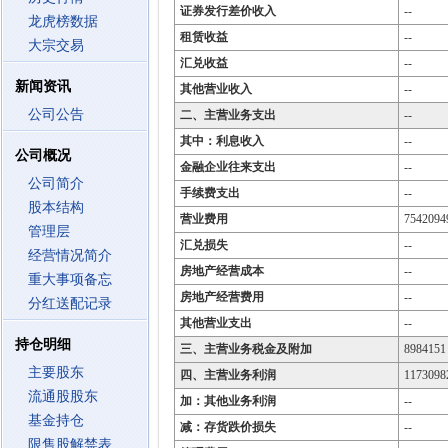
证券发行差价收入
--
龙虎榜数据
租赁收益
--
大宗交易
汇兑收益
--
新闻资讯
其他营业收入
--
公司公告
二、主营业务支出
--
其中：利息收入
--
公司概况
金融企业往来支出
--
公司简介
手续费支出
--
股本结构
营业费用
7542094
管理层
汇兑损失
--
经营情况简介
房地产经营成本
--
重大事项备忘
房地产经营费用
--
分红送配记录
其他营业支出
--
持仓明细
三、主营业务税金及附加
8984151
主要股东
四、主营业务利润
1173098
流通股股东
加：其他业务利润
--
基金持仓
减：存货跌价损失
--
限售股解禁表