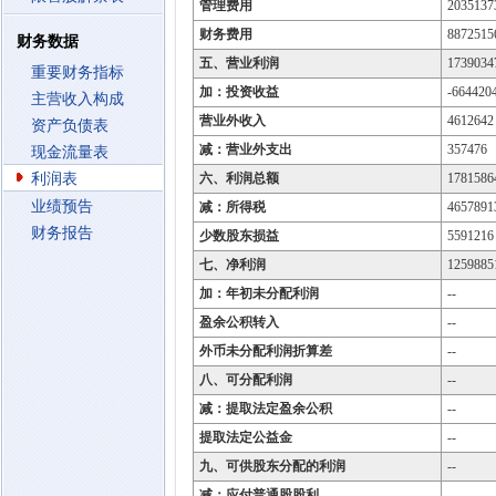
管理费用
2035137
财务费用
8872515
财务数据
五、营业利润
1739034
重要财务指标
加：投资收益
-664420
主营收入构成
营业外收入
4612642
资产负债表
减：营业外支出
357476
现金流量表
利润表
六、利润总额
1781586
业绩预告
减：所得税
4657891
财务报告
少数股东损益
5591216
七、净利润
1259885
加：年初未分配利润
--
盈余公积转入
--
外币未分配利润折算差
--
八、可分配利润
--
减：提取法定盈余公积
--
提取法定公益金
--
九、可供股东分配的利润
--
减：应付普通股股利
--