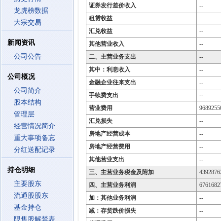
证券发行差价收入
--
龙虎榜数据
租赁收益
--
大宗交易
汇兑收益
--
新闻资讯
其他营业收入
--
公司公告
二、主营业务支出
--
其中：利息收入
--
公司概况
金融企业往来支出
--
公司简介
手续费支出
--
股本结构
营业费用
9689255
管理层
汇兑损失
--
经营情况简介
房地产经营成本
--
重大事项备忘
房地产经营费用
--
分红送配记录
其他营业支出
--
持仓明细
三、主营业务税金及附加
4392876
主要股东
四、主营业务利润
6761682
流通股股东
加：其他业务利润
--
基金持仓
减：存货跌价损失
--
限售股解禁表