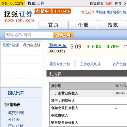
搜狐首页
-
新闻
-
体育
-
S
意见反馈
手机随时随地看行情
首 页
个 股
指 数
首 页
个 股
指 数
5.09
最近浏览股
我的自选股
国机汽车
-0.04
-0.78%
2
(600335)
重要财务指标
主营收入构成
资产负债
利润表
报告期
2026-03
国机汽车
一、主营业务收入
6889945
其中：利息收入
--
行情图表
金融企业往来收入
--
成交明细
手续费收入
--
分价表
证券销售差价收入
--
历史行情