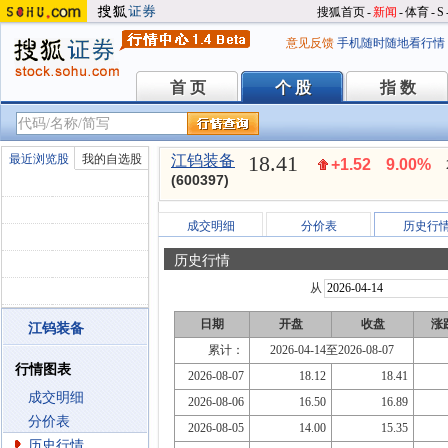
搜狐首页
-
新闻
-
体育
-
S
意见反馈
手机随时随地看行情
首 页
个 股
指 数
首 页
个 股
指 数
18.41
最近浏览股
我的自选股
江钨装备
+1.52
9.00%
(600397)
成交明细
分价表
历史行
历史行情
从
日期
开盘
收盘
涨
江钨装备
累计：
2026-04-14至2026-08-07
行情图表
2026-08-07
18.12
18.41
成交明细
2026-08-06
16.50
16.89
分价表
2026-08-05
14.00
15.35
历史行情