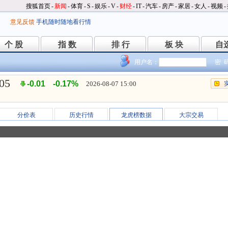
搜狐首页
-
新闻
-
体育
-
S
-
娱乐
-
V
-
财经
-
IT
-
汽车
-
房产
-
家居
-
女人
-
视频
-
意见反馈
手机随时随地看行情
个 股
指 数
排 行
板 块
自
个 股
指 数
排 行
板 块
自
用户名：
密 
.05
-0.01
-0.17%
2026-08-07 15:00
分价表
历史行情
龙虎榜数据
大宗交易