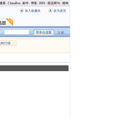
播客
-
ChinaRen
-
邮件
-
博客
-
BBS
-
我说两句
-
搜狗
加入收藏夹
设为首页
选股
选股
码：
注册
实时行情