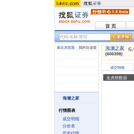
首 页
首 页
6
最近浏览股
我的自选股
海澜之家
(600398)
成交明细
龙虎榜数据
海澜之家
行情图表
成交明细
分价表
历史行情