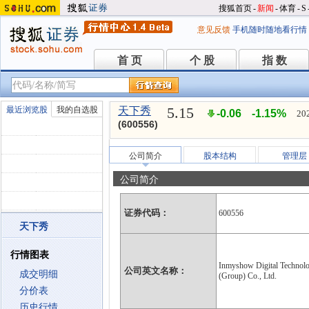
搜狐首页
-
新闻
-
体育
-
S
意见反馈
手机随时随地看行情
首 页
个 股
指 数
首 页
个 股
指 数
5.15
最近浏览股
我的自选股
天下秀
-0.06
-1.15%
20
(600556)
公司简介
股本结构
管理层
公司简介
证券代码：
600556
天下秀
行情图表
Inmyshow Digital Technol
公司英文名称：
成交明细
(Group) Co., Ltd.
分价表
历史行情