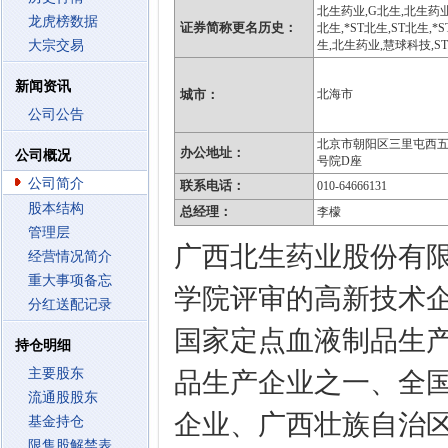
北生药业,G北生,北生药业
龙虎榜数据
证券简称更名历史：
北生,*ST北生,ST北生,*S
大宗交易
生,北生药业,慧球科技,S
新闻资讯
城市：
北海市
公司公告
北京市朝阳区三里屯西五
办公地址：
公司概况
号院D座
公司简介
联系电话：
010-64666131
股本结构
总经理：
李檬
管理层
广西北生药业股份有限
经营情况简介
重大事项备忘
学院评审的高新技术
分红送配记录
国家定点血液制品生产
持仓明细
主要股东
品生产企业之一、全国
流通股股东
企业、广西壮族自治
基金持仓
限售股解禁表