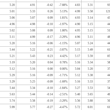
5.20
4.91
-0.42
-7.88%
4.83
5.31
9
5.01
5.33
0.26
5.13%
4.99
5.58
12
5.06
5.07
0.09
1.81%
4.93
5.14
4
4.96
4.98
-0.10
-1.97%
4.90
5.15
4
5.02
5.08
0.09
1.80%
4.95
5.15
5
5.11
4.99
-0.17
-3.29%
4.96
5.11
4
5.20
5.16
-0.06
-1.15%
5.07
5.24
4
5.44
5.22
-0.21
-3.87%
5.15
5.49
6
5.21
5.43
0.23
4.42%
5.17
5.59
8
5.19
5.20
0.04
0.78%
5.16
5.34
5
5.12
5.16
0.00
0.00%
5.04
5.20
3
5.29
5.16
-0.09
-1.71%
5.12
5.38
4
5.29
5.25
-0.09
-1.69%
5.16
5.33
3
5.44
5.34
-0.10
-1.84%
5.27
5.53
5
5.63
5.44
-0.14
-2.51%
5.40
5.65
4
5.74
5.58
-0.19
-3.29%
5.56
5.88
5
5.99
5.77
-0.27
-4.47%
5.72
6.01
6