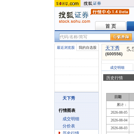
首 页
首 页
5.
最近浏览股
我的自选股
天下秀
(600556)
成交明细
历史行情
日期
天下秀
累计：
行情图表
2026-08-05
成交明细
2026-08-04
分价表
2026-08-03
历史行情