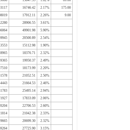
29660
13847.35
1.82%
69.00
93117
16746.42
2.17%
175.00
08019
17912.11
2.26%
9.00
52280
28906.55
3.61%
66064
49901.98
5.90%
59945
20500.89
2.54%
43553
15112.98
1.90%
18965
18376.71
2.32%
49365
19950.37
2.49%
97510
18173.99
2.20%
51578
21052.51
2.50%
44443
21664.53
2.46%
31783
25495.14
2.94%
71927
17833.09
2.06%
70204
22706.53
2.60%
21814
21042.38
2.33%
19665
20699.30
2.32%
69264
27725.90
3.15%