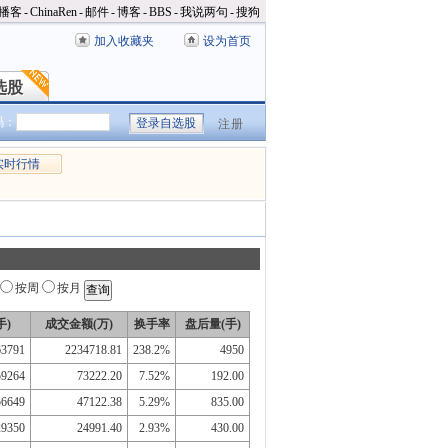
播客
-
ChinaRen
-
邮件
-
博客
-
BBS
-
我说两句
-
搜狗
加入收藏夹
设为首页
选股
选股
码：
注册
实时行情
按周
按月
手)
成交金额(万)
换手率
盘后量(手)
63791
2234718.81
238.2%
4950
59264
73222.20
7.52%
192.00
56649
47122.38
5.29%
835.00
29350
24991.40
2.93%
430.00