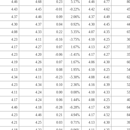
4.46
4.68
0.23
5.17%
4.46
4.77
8
4.43
4.45
-0.01
-0.22%
4.42
4.62
4
4.37
4.46
0.09
2.06%
4.37
4.49
4
4.30
4.37
0.04
0.92%
4.30
4.45
4
4.08
4.33
0.22
5.35%
4.07
4.35
6
4.23
4.11
-0.16
-3.75%
4.10
4.25
3
4.17
4.27
0.07
1.67%
4.13
4.27
3
4.23
4.20
-0.06
-1.41%
4.17
4.27
3
4.19
4.26
0.07
1.67%
4.06
4.30
6
4.13
4.19
0.08
1.95%
4.10
4.25
5
4.34
4.11
-0.23
-5.30%
4.08
4.41
6
4.23
4.34
0.10
2.36%
4.16
4.39
5
4.11
4.24
0.00
0.00%
4.10
4.33
5
4.17
4.24
0.06
1.44%
4.08
4.25
4
4.46
4.18
-0.28
-6.28%
4.17
4.50
6
4.23
4.46
0.21
4.94%
4.17
4.52
8
4.21
4.25
0.03
0.71%
4.13
4.30
3