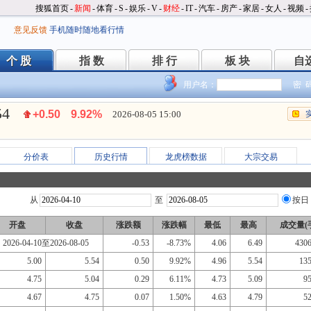
搜狐首页
-
新闻
-
体育
-
S
-
娱乐
-
V
-
财经
-
IT
-
汽车
-
房产
-
家居
-
女人
-
视频
-
意见反馈
手机随时随地看行情
个 股
指 数
排 行
板 块
自
个 股
指 数
排 行
板 块
自
用户名：
密 
54
+0.50
9.92%
2026-08-05 15:00
分价表
历史行情
龙虎榜数据
大宗交易
从
至
按日
开盘
收盘
涨跌额
涨跌幅
最低
最高
成交量(
2026-04-10至2026-08-05
-0.53
-8.73%
4.06
6.49
430
5.00
5.54
0.50
9.92%
4.96
5.54
13
4.75
5.04
0.29
6.11%
4.73
5.09
9
4.67
4.75
0.07
1.50%
4.63
4.79
5