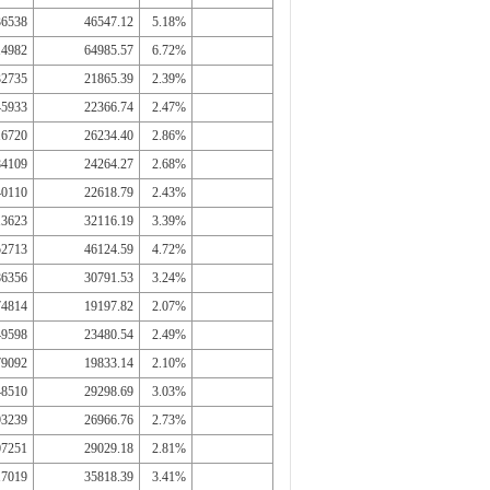
36538
46547.12
5.18%
14982
64985.57
6.72%
32735
21865.39
2.39%
45933
22366.74
2.47%
16720
26234.40
2.86%
84109
24264.27
2.68%
40110
22618.79
2.43%
13623
32116.19
3.39%
52713
46124.59
4.72%
86356
30791.53
3.24%
74814
19197.82
2.07%
49598
23480.54
2.49%
79092
19833.14
2.10%
48510
29298.69
3.03%
93239
26966.76
2.73%
07251
29029.18
2.81%
17019
35818.39
3.41%