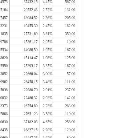
04573
37432.15
4.45%
567.00
55164
20552.43
2.52%
131.00
27457
18984.52
2.36%
205.00
43231
19455.30
2.45%
182.00
51835
27731.69
3.61%
359.00
69786
15361.17
2.05%
10.00
55534
14986.59
1.97%
167.00
58620
15114.47
1.98%
125.00
05550
25393.17
3.35%
167.00
43052
22668.04
3.00%
57.00
29962
26458.15
3.48%
111.00
25838
22680.70
2.91%
237.00
30032
22486.32
2.93%
142.00
02373
16754.89
2.23%
283.00
47868
27651.23
3.58%
119.00
40630
37182.03
4.65%
258.00
98435
16827.15
2.20%
120.00