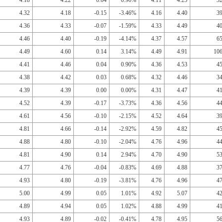
4.18
4.22
0.04
0.96%
4.11
4.25
3
4.32
4.18
-0.15
-3.46%
4.16
4.40
3
4.36
4.33
-0.07
-1.59%
4.33
4.49
4
4.46
4.40
-0.19
-4.14%
4.37
4.57
6
4.49
4.60
0.14
3.14%
4.49
4.91
10
4.41
4.46
0.04
0.90%
4.36
4.53
4
4.38
4.42
0.03
0.68%
4.32
4.46
3
4.39
4.39
0.00
0.00%
4.31
4.47
4
4.52
4.39
-0.17
-3.73%
4.36
4.56
4
4.61
4.56
-0.10
-2.15%
4.52
4.64
3
4.81
4.66
-0.14
-2.92%
4.59
4.82
4
4.88
4.80
-0.10
-2.04%
4.76
4.96
4
4.81
4.90
0.14
2.94%
4.70
4.90
5
4.77
4.76
-0.04
-0.83%
4.69
4.88
3
4.93
4.80
-0.19
-3.81%
4.76
4.96
4
5.00
4.99
0.05
1.01%
4.92
5.07
4
4.89
4.94
0.05
1.02%
4.88
4.99
4
4.93
4.89
-0.02
-0.41%
4.78
4.95
5