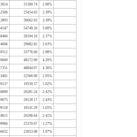
23614
31500.74
2.90%
32506
25454.63
2.39%
12893
36662.63
3.39%
04147
54749.26
5.00%
28466
26194.16
2.37%
74606
29082.82
2.63%
39512
33776.60
2.98%
59669
48172.09
4.20%
87351
48844.07
4.36%
33401
32566.00
2.95%
29137
19559.57
1.82%
36899
26281.24
2.42%
39075
26128.17
2.43%
99118
18141.29
1.65%
34815
26298.64
2.41%
09966
25370.67
2.27%
56652
22053.08
1.97%