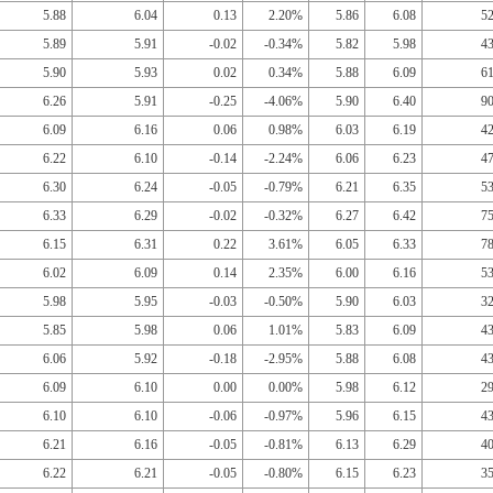
5.88
6.04
0.13
2.20%
5.86
6.08
5
5.89
5.91
-0.02
-0.34%
5.82
5.98
4
5.90
5.93
0.02
0.34%
5.88
6.09
6
6.26
5.91
-0.25
-4.06%
5.90
6.40
9
6.09
6.16
0.06
0.98%
6.03
6.19
4
6.22
6.10
-0.14
-2.24%
6.06
6.23
4
6.30
6.24
-0.05
-0.79%
6.21
6.35
5
6.33
6.29
-0.02
-0.32%
6.27
6.42
7
6.15
6.31
0.22
3.61%
6.05
6.33
7
6.02
6.09
0.14
2.35%
6.00
6.16
5
5.98
5.95
-0.03
-0.50%
5.90
6.03
3
5.85
5.98
0.06
1.01%
5.83
6.09
4
6.06
5.92
-0.18
-2.95%
5.88
6.08
4
6.09
6.10
0.00
0.00%
5.98
6.12
2
6.10
6.10
-0.06
-0.97%
5.96
6.15
4
6.21
6.16
-0.05
-0.81%
6.13
6.29
4
6.22
6.21
-0.05
-0.80%
6.15
6.23
3