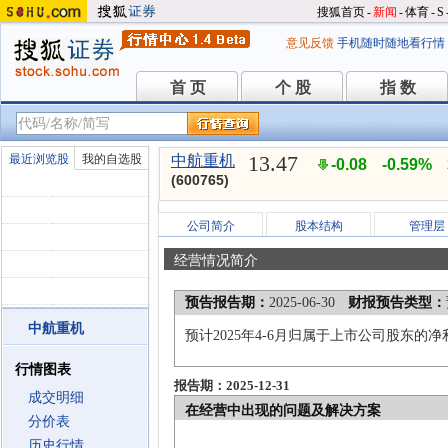
搜狐首页
-
新闻
-
体育
-
S
意见反馈
手机随时随地看行情
首 页
个 股
指 数
首 页
个 股
指 数
13.47
最近浏览股
我的自选股
中航重机
-0.08
-0.59%
(600765)
公司简介
股本结构
管理层
经营情况简介
预告报告期：
2025-06-30
财报预告类型：
中航重机
预计2025年4-6月归属于上市公司股东的净
行情图表
报告期：2025-12-31
成交明细
在经营中出现的问题及解决方案
分价表
历史行情