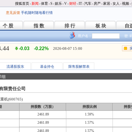
搜狐首页
-
新闻
-
体育
-
S
-
娱乐
-
V
-
财经
-
IT
-
汽车
-
房产
-
家居
-
女人
-
视频
-
意见反馈
手机随时随地看行情
个 股
指 数
排 行
板 块
自
个 股
指 数
排 行
板 块
自
用户名：
密 
3.44
-0.03
-0.22%
2026-08-07 15:00
流通股股东
基金持仓
限售股解禁表
详细
有限责任公司
机(600765)
期
持股数（万股）
持股比例
持股
2461.89
1.59%
2461.89
1.57%
2461.89
1.57%