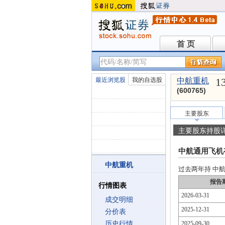
首 页
首 页
1
最近浏览股
我的自选股
中航重机
(600765)
主要股东
主要股东持股
中航通用飞机
中航重机
过去两年持 中航重
报告
行情图表
2026-03-31
成交明细
2025-12-31
分价表
历史行情
2025-09-30