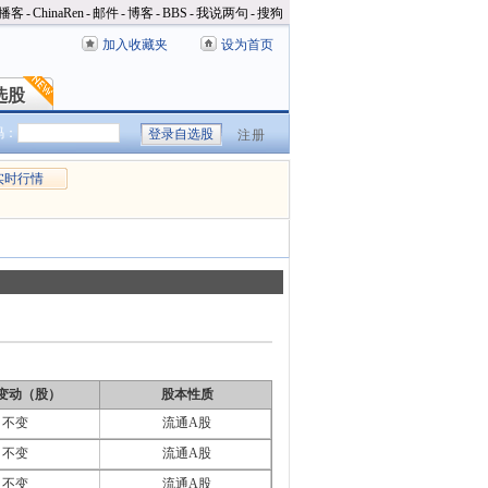
播客
-
ChinaRen
-
邮件
-
博客
-
BBS
-
我说两句
-
搜狗
加入收藏夹
设为首页
选股
选股
码：
注册
实时行情
变动（股）
股本性质
不变
流通A股
不变
流通A股
不变
流通A股