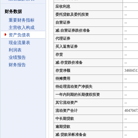
应收利息
--
财务数据
委托贷款及委托投资
--
重要财务指标
自营证券
--
主营收入构成
减:自营证券跌价准备
--
资产负债表
代理证券
--
现金流量表
买入返售证券
--
利润表
存货
--
业绩预告
减:存货跌价准备
--
财务报告
存货净额
3460451
待摊费用
--
待处理流动资产净损失
--
一年内到期的长期债权投资
--
其它流动资产
--
流动资产合计
4047047
中长期贷款
--
逾期贷款
--
减:贷款呆帐准备金
--