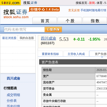
搜狐首页
-
新闻
-
体育
-
S
意见反馈
手机随时随地看行情
首 页
个 股
指 数
首 页
个 股
指 数
5.53
最近浏览股
我的自选股
四川成渝
-0.11
-1.95%
20
(601107)
重要财务指标
主营收入构成
资产负债
资产负债表
报告期
2026-03
资产
6776848
四川成渝
流动资产
4047047
行情图表
货币资金
2561133
成交明细
贵金属
--
分价表
存放中央银行存款
--
历史行情