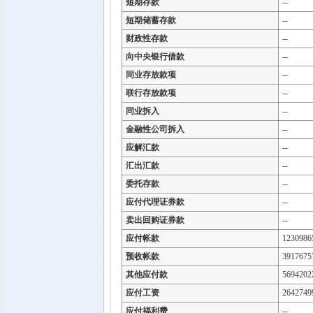
短期存款
--
短期储蓄存款
--
财政性存款
--
向中央银行借款
--
同业存放款项
--
联行存放款项
--
同业拆入
--
金融性公司拆入
--
应解汇款
--
汇出汇款
--
委托存款
--
应付代理证券款
--
卖出回购证券款
--
应付帐款
1230986
预收帐款
3917675
其他应付款
5694202
应付工资
2642749
应付福利费
--