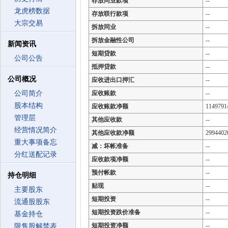
存放同业款项
--
龙虎榜数据
存放联行款项
--
大宗交易
拆放同业
--
拆放金融性公司
--
新闻资讯
短期贷款
--
公司公告
抵押贷款
--
公司概况
应收进出口押汇
--
公司简介
应收账款
--
股本结构
应收账款净额
1149791
管理层
其他应收款
--
经营情况简介
其他应收款净额
2994402
重大事项备忘
减：坏帐准备
--
分红送配记录
应收款项净额
--
预付帐款
--
持仓明细
贴现
--
主要股东
短期投资
--
流通股股东
短期投资跌价准备
--
基金持仓
短期投资净额
--
限售股解禁表