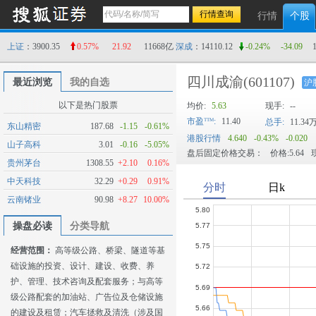
行情
个股
上证
：3900.35
0.57%
21.92
11668亿
深成
：14110.12
-0.24%
-34.09
四川成渝
(601107)
最近浏览
我的自选
沪
以下是热门股票
均价:
5.63
现手:
--
市盈
:
11.40
总手:
11.34
东山精密
187.68
-1.15
-0.61%
港股行情
4.640
-0.43%
-0.020
山子高科
3.01
-0.16
-5.05%
盘后固定价格交易：
价格:5.64
现
贵州茅台
1308.55
+2.10
0.16%
中天科技
32.29
+0.29
0.91%
云南锗业
90.98
+8.27
10.00%
操盘必读
分类导航
经营范围：
高等级公路、桥梁、隧道等基
础设施的投资、设计、建设、收费、养
护、管理、技术咨询及配套服务；与高等
级公路配套的加油站、广告位及仓储设施
的建设及租赁；汽车拯救及清洗（涉及国