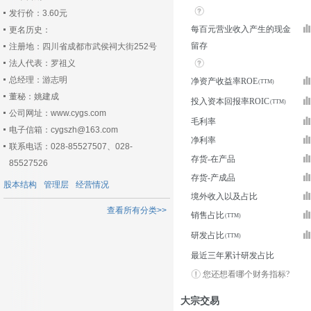
发行价：3.60元
每百元营业收入产生的现金
更名历史：
留存
注册地：四川省成都市武侯祠大街252号
法人代表：罗祖义
总经理：游志明
净资产收益率ROE
董秘：姚建成
投入资本回报率ROIC
公司网址：www.cygs.com
毛利率
电子信箱：cygszh@163.com
净利率
联系电话：028-85527507、028-
存货-在产品
85527526
存货-产成品
股本结构
管理层
经营情况
境外收入以及占比
查看所有分类>>
销售占比
研发占比
最近三年累计研发占比
您还想看哪个财务指标?
大宗交易