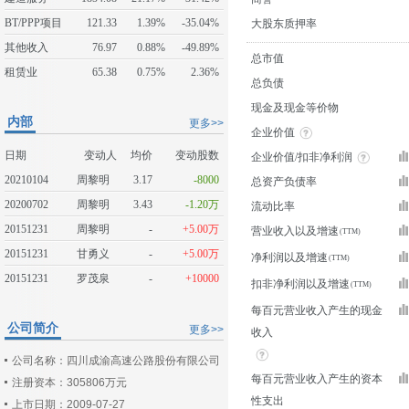
BT/PPP项目
121.33
1.39%
-35.04%
大股东质押率
其他收入
76.97
0.88%
-49.89%
总市值
租赁业
65.38
0.75%
2.36%
总负债
现金及现金等价物
内部
更多>>
企业价值
日期
变动人
均价
变动股数
企业价值/扣非净利润
20210104
周黎明
3.17
-8000
总资产负债率
20200702
周黎明
3.43
-1.20万
流动比率
20151231
周黎明
-
+5.00万
营业收入以及增速
20151231
甘勇义
-
+5.00万
净利润以及增速
20151231
罗茂泉
-
+10000
扣非净利润以及增速
每百元营业收入产生的现金
公司简介
更多>>
收入
公司名称：四川成渝高速公路股份有限公司
每百元营业收入产生的资本
注册资本：305806万元
性支出
上市日期：2009-07-27