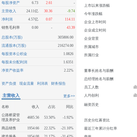
每股净资产
6.73
2.61
-
上市以来涨跌幅
主营收入
24.11亿
30.36
-9.74
今年涨跌幅
净利润
4.57亿
0.07
114.11
企业上市时间
销售毛利率
0.00
-
43.39
企业成立时间
总股本(万股)
305806.00
企业背景
流通股本(万股)
216274.00
所属城市
每股资本公积金
1.0826
所属行业
每股未分配利润
1.6351
净资产收益率
2.22%
董事长姓名与薪酬
总经理姓名与薪酬
资产负债
现金流量
利润表
财务报告
员工人数
主营收入
人均创利
更多>>
融资历史
名称
收入
占比
同比
公路桥梁管
4685.56
53.50%
-1.92%
理及养护业
历史分红募资比
商品销售
1954.66
22.32%
-21.10%
最近三年累计分红率
建造服务
1854.08
21.17%
-31.42%
商誉