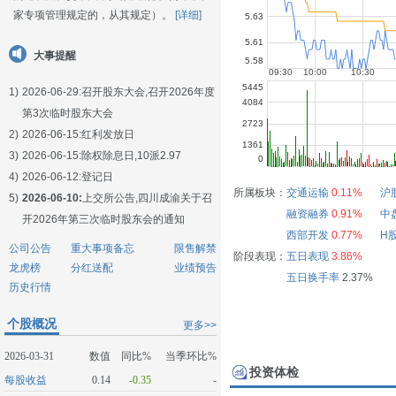
家专项管理规定的，从其规定）。
[详细]
大事提醒
1)
2026-06-29:
召开股东大会,召开2026年度
第3次临时股东大会
2)
2026-06-15:
红利发放日
3)
2026-06-15:
除权除息日,10派2.97
4)
2026-06-12:
登记日
所属板块：
交通运输
0.11%
沪
5)
2026-06-10:
上交所公告,四川成渝关于召
融资融券
0.91%
中
开2026年第三次临时股东会的通知
西部开发
0.77%
H
公司公告
重大事项备忘
限售解禁
阶段表现：
五日表现
3.86%
龙虎榜
分红送配
业绩预告
五日换手率
2.37%
历史行情
个股概况
更多>>
2026-03-31
数值
同比%
当季环比%
投资体检
每股收益
0.14
-0.35
-