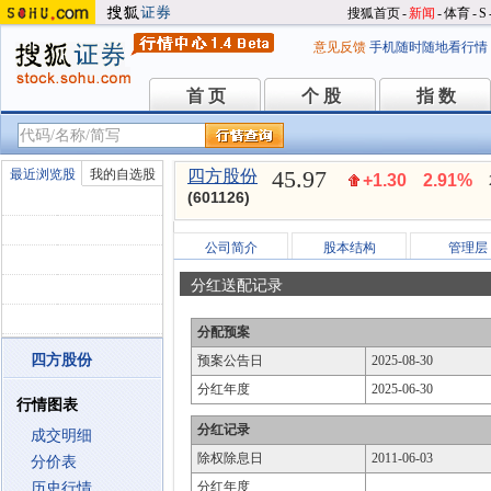
搜狐首页
-
新闻
-
体育
-
S
意见反馈
手机随时随地看行情
首 页
个 股
指 数
首 页
个 股
指 数
45.97
最近浏览股
我的自选股
四方股份
+1.30
2.91%
(601126)
公司简介
股本结构
管理层
分红送配记录
分配预案
四方股份
预案公告日
2025-08-30
分红年度
2025-06-30
行情图表
分红记录
成交明细
除权除息日
2011-06-03
分价表
分红年度
历史行情