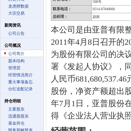
508号
龙虎榜数据
联系电话：
0514-87846666
大宗交易
总经理：
赵政
新闻资讯
本公司是由亚普有限
公司公告
2011年4月8日召开
公司概况
为股份有限公司的决议。
公司简介
股本结构
署《发起人协议》，同意
管理层
经营情况简介
人民币681,680,537.4
重大事项备忘
股份，净资产额超出股
分红送配记录
持仓明细
年7月1日，亚普股份
主要股东
得《企业法人营业执照》（
流通股股东
基金持仓
限售股解禁表