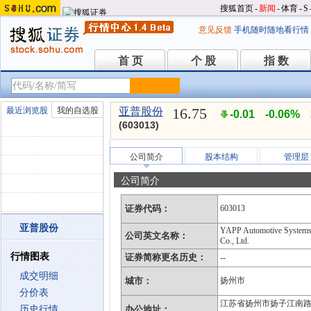
搜狐首页
-
新闻
-
体育
-
S
意见反馈
手机随时随地看行情
首 页
个 股
指 数
首 页
个 股
指 数
16.75
最近浏览股
我的自选股
亚普股份
-0.01
-0.06%
(603013)
公司简介
股本结构
管理层
公司简介
证券代码：
603013
亚普股份
YAPP Automotive System
公司英文名称：
Co., Ltd.
行情图表
证券简称更名历史：
--
成交明细
城市：
扬州市
分价表
江苏省扬州市扬子江南
历史行情
办公地址：