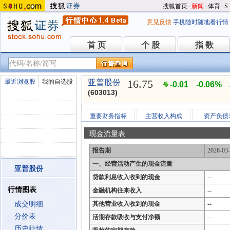
搜狐首页
-
新闻
-
体育
-
S
意见反馈
手机随时随地看行情
首 页
个 股
指 数
首 页
个 股
指 数
16.75
最近浏览股
我的自选股
亚普股份
-0.01
-0.06%
(603013)
重要财务指标
主营收入构成
资产负债
现金流量表
报告期
2026-03
一、经营活动产生的现金流量
亚普股份
贷款利息收入收到的现金
--
行情图表
金融机构往来收入
--
成交明细
其他营业收入收到的现金
--
分价表
活期存款吸收与支付净额
--
历史行情