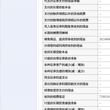
代兑付证券支付的现金净额
--
支付的长期存款本金
--
支付的除所得税以外的其他税费
--
支付的除增值税所得税以外的税费
--
买入返售证券到期返售收到的现金
--
长期待摊费用摊销
--
销售商品、提供劳务收到的现金
2023469
分得股利或利润所收到的现金
--
收回长期贷款本金
--
计提的自营证券跌价准备
--
各种证券资产的减少(减：增加)
--
各种证券负债的增加(减：减少)
--
同业往来利息支出
--
卖出回购证券到期回购支付的现金
--
经营租赁所支付的现金
--
收到的税费返还
7539154
计提的长期投资减值准备
--
长期债权投资的减少(减：增加)
--