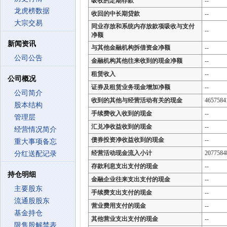
吸收的定期存款
--
龙虎榜数据
收回的中长期贷款
--
大宗交易
同业存放和系统内存放款项吸收与支付
--
净额
新闻资讯
与其他金融机构拆借资金净额
--
公司公告
金融机构其他往来收到的现金净额
--
租赁收入
--
公司概况
证券及租赁业务现金增加净额
--
公司简介
收到的其他与经营活动有关的现金
4657584
股本结构
手续费收入收到的现金
--
管理层
汇兑净收益收到的现金
--
经营情况简介
债券投资净收益收到的现金
--
重大事项备忘
经营活动现金流入小计
2077584
分红送配记录
存款利息支出支付的现金
--
持仓明细
金融企业往来支出支付的现金
--
主要股东
手续费支出支付的现金
--
流通股股东
营业费用支付的现金
--
基金持仓
其他营业支出支付的现金
--
限售股解禁表