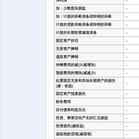
净利润
--
加：少数股东损益
--
加：计提的坏帐准备或转销的坏帐
--
计提的贷款呆账准备或转销的坏帐
--
计提的长期投资减值准备
--
固定资产折旧
--
无形资产摊销
--
递延资产摊销
--
待摊费用的减少(减增加)
--
预提费用的增加(减减少)
--
处置固定无形和其他长期资产的损失
--
(减：收益)
固定资产报废损失
--
财务费用
--
应付债券利息支出
--
投资、筹资活动产生的汇兑损益
--
投资损失(减收益)
--
递延税款贷项(减借项)
--