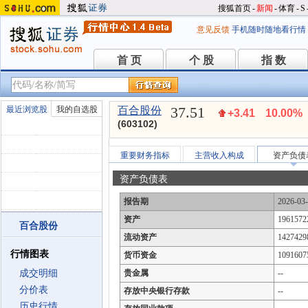
搜狐首页
-
新闻
-
体育
-
S
意见反馈
手机随时随地看行情
首 页
个 股
指 数
首 页
个 股
指 数
37.51
最近浏览股
我的自选股
百合股份
+3.41
10.00%
(603102)
重要财务指标
主营收入构成
资产负债
资产负债表
报告期
2026-03
资产
1961572
百合股份
流动资产
1427429
行情图表
货币资金
1091607
成交明细
贵金属
--
分价表
存放中央银行存款
--
历史行情