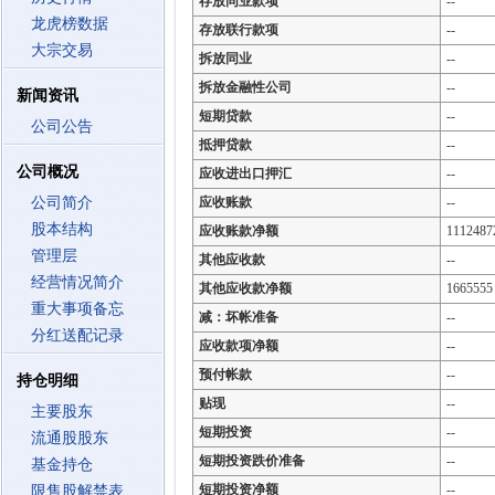
存放同业款项
--
龙虎榜数据
存放联行款项
--
大宗交易
拆放同业
--
拆放金融性公司
--
新闻资讯
短期贷款
--
公司公告
抵押贷款
--
公司概况
应收进出口押汇
--
公司简介
应收账款
--
股本结构
应收账款净额
1112487
管理层
其他应收款
--
经营情况简介
其他应收款净额
1665555
重大事项备忘
减：坏帐准备
--
分红送配记录
应收款项净额
--
预付帐款
--
持仓明细
贴现
--
主要股东
短期投资
--
流通股股东
短期投资跌价准备
--
基金持仓
短期投资净额
--
限售股解禁表