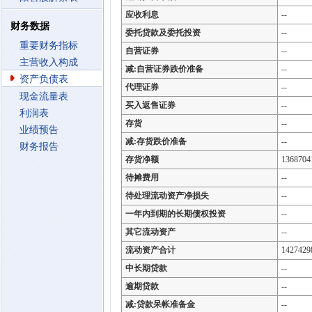
应收利息
--
财务数据
委托贷款及委托投资
--
重要财务指标
自营证券
--
主营收入构成
减:自营证券跌价准备
--
资产负债表
代理证券
--
现金流量表
买入返售证券
--
利润表
存货
--
业绩预告
减:存货跌价准备
--
财务报告
存货净额
1368704
待摊费用
--
待处理流动资产净损失
--
一年内到期的长期债权投资
--
其它流动资产
--
流动资产合计
1427429
中长期贷款
--
逾期贷款
--
减:贷款呆帐准备金
--