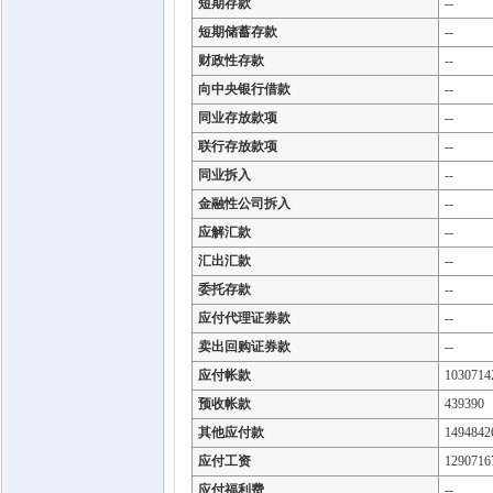
短期存款
--
短期储蓄存款
--
财政性存款
--
向中央银行借款
--
同业存放款项
--
联行存放款项
--
同业拆入
--
金融性公司拆入
--
应解汇款
--
汇出汇款
--
委托存款
--
应付代理证券款
--
卖出回购证券款
--
应付帐款
1030714
预收帐款
439390
其他应付款
1494842
应付工资
1290716
应付福利费
--