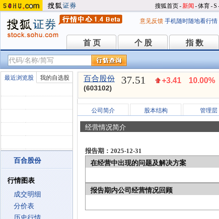
搜狐首页
-
新闻
-
体育
-
S
意见反馈
手机随时随地看行情
首 页
个 股
指 数
首 页
个 股
指 数
37.51
最近浏览股
我的自选股
百合股份
+3.41
10.00%
(603102)
公司简介
股本结构
管理层
经营情况简介
报告期：2025-12-31
百合股份
在经营中出现的问题及解决方案
行情图表
报告期内公司经营情况回顾
成交明细
分价表
历史行情