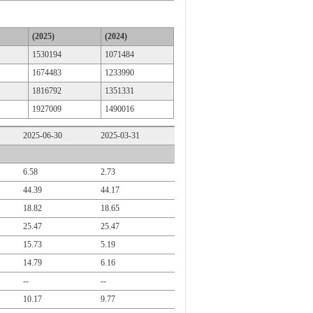
(2025)
(2024)
1530194
1071484
1674483
1233990
1816792
1351331
1927009
1490016
2025-06-30
2025-03-31
6.58
2.73
44.39
44.17
18.82
18.65
25.47
25.47
15.73
5.19
14.79
6.16
--
--
10.17
9.77