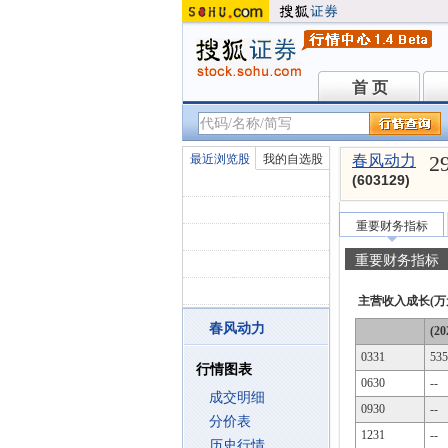
首 页
首 页
2
最近浏览股
我的自选股
春风动力
(603129)
重要财务指标
重要财务指标
主营收入成长(万
春风动力
(20
0331
535
行情图表
0630
--
成交明细
0930
--
分价表
1231
--
历史行情