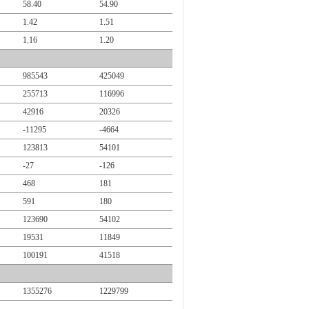
58.40
54.90
1.42
1.51
1.16
1.20
985543
425049
255713
116996
42916
20326
-11295
-4664
123813
54101
-27
-126
468
181
591
180
123690
54102
19531
11849
100191
41518
1355276
1229799