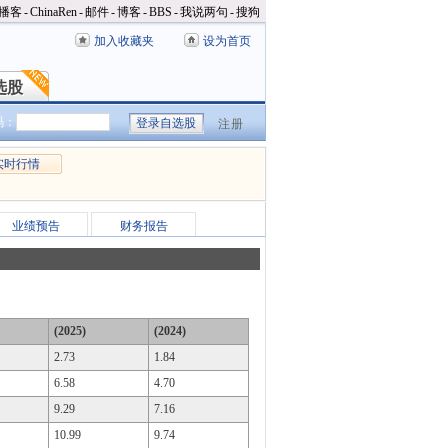
播客
-
ChinaRen
-
邮件
-
博客
-
BBS
-
我说两句
-
搜狗
加入收藏夹
设为首页
选股
选股
码：
注册
实时行情
业绩预告
财务报告
(2025)
(2024)
2.73
1.84
6.58
4.70
9.29
7.16
10.99
9.74