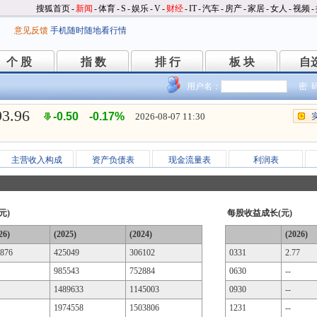
搜狐首页
-
新闻
-
体育
-
S
-
娱乐
-
V
-
财经
-
IT
-
汽车
-
房产
-
家居
-
女人
-
视频
-
意见反馈
手机随时随地看行情
个 股
指 数
排 行
板 块
自
个 股
指 数
排 行
板 块
自
用户名：
密 
93.96
-0.50
-0.17%
2026-08-07 11:30
主营收入构成
资产负债表
现金流量表
利润表
元)
每股收益成长(元)
26)
(2025)
(2024)
(2026)
876
425049
306102
0331
2.77
985543
752884
0630
--
1489633
1145003
0930
--
1974558
1503806
1231
--