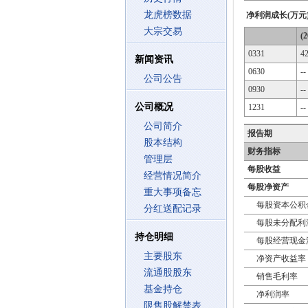
龙虎榜数据
净利润成长(万元
大宗交易
(2
0331
4
新闻资讯
0630
--
公司公告
0930
--
公司概况
1231
--
公司简介
报告期
股本结构
财务指标
管理层
每股收益
经营情况简介
每股净资产
重大事项备忘
每股资本公积
分红送配记录
每股未分配利
持仓明细
每股经营现金
主要股东
净资产收益率
流通股股东
销售毛利率
基金持仓
净利润率
限售股解禁表