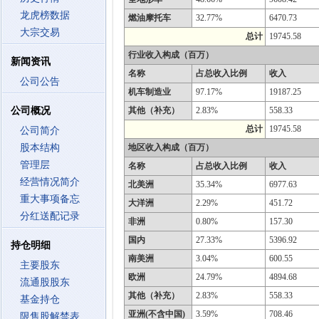
龙虎榜数据
燃油摩托车
32.77%
6470.73
大宗交易
总计
19745.58
行业收入构成（百万）
新闻资讯
名称
占总收入比例
收入
公司公告
机车制造业
97.17%
19187.25
公司概况
其他（补充）
2.83%
558.33
总计
19745.58
公司简介
股本结构
地区收入构成（百万）
管理层
名称
占总收入比例
收入
经营情况简介
北美洲
35.34%
6977.63
重大事项备忘
大洋洲
2.29%
451.72
分红送配记录
非洲
0.80%
157.30
国内
27.33%
5396.92
持仓明细
南美洲
3.04%
600.55
主要股东
欧洲
24.79%
4894.68
流通股股东
其他（补充）
2.83%
558.33
基金持仓
亚洲(不含中国)
3.59%
708.46
限售股解禁表