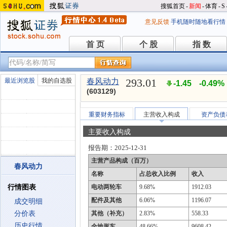
搜狐首页
-
新闻
-
体育
-
S
意见反馈
手机随时随地看行情
首 页
个 股
指 数
首 页
个 股
指 数
293.01
最近浏览股
我的自选股
春风动力
-1.45
-0.49%
(603129)
重要财务指标
主营收入构成
资产负债
主要收入构成
报告期：
2025-12-31
主营产品构成（百万）
春风动力
名称
占总收入比例
收入
行情图表
电动两轮车
9.68%
1912.03
配件及其他
6.06%
1196.07
成交明细
分价表
其他（补充）
2.83%
558.33
历史行情
全地形车
48.66%
9608.42