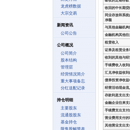
吸收的定期存款
龙虎榜数据
收回的中长期贷
大宗交易
同业存放和系统
净额
新闻资讯
与其他金融机构
公司公告
金融机构其他往
租赁收入
公司概况
证券及租赁业务
公司简介
收到的其他与经
股本结构
手续费收入收到
管理层
汇兑净收益收到
经营情况简介
债券投资净收益
重大事项备忘
经营活动现金流
分红送配记录
存款利息支出支
持仓明细
金融企业往来支
主要股东
手续费支出支付
流通股股东
营业费用支付的
基金持仓
其他营业支出支
限售股解禁表