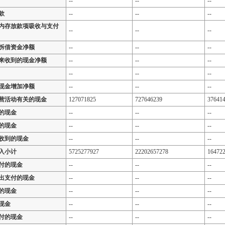
--
--
--
款
--
--
--
内存放款项吸收与支付
--
--
--
拆借资金净额
--
--
--
来收到的现金净额
--
--
--
--
--
--
现金增加净额
--
--
--
营活动有关的现金
127071825
727646239
37641
的现金
--
--
--
的现金
--
--
--
收到的现金
--
--
--
入小计
5725277927
22202657278
16472
付的现金
--
--
--
出支付的现金
--
--
--
的现金
--
--
--
现金
--
--
--
付的现金
--
--
--