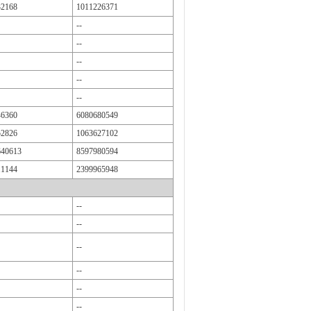
32168
1011226371
--
--
--
--
--
46360
6080680549
52826
1063627102
640613
8597980594
11144
2399965948
--
--
--
--
--
--