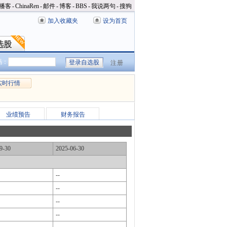
播客
-
ChinaRen
-
邮件
-
博客
-
BBS
-
我说两句
-
搜狗
加入收藏夹
设为首页
选股
选股
码：
注册
实时行情
业绩预告
财务报告
9-30
2025-06-30
--
--
--
--