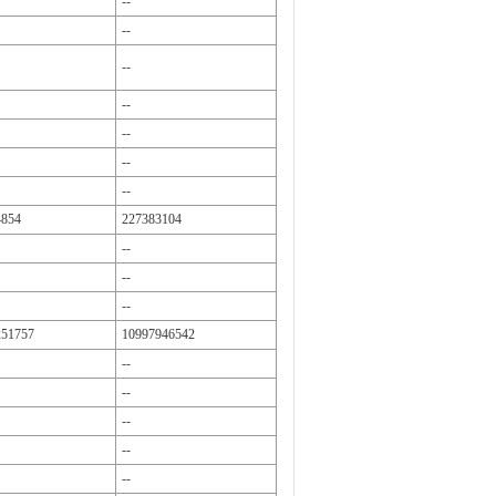
--
--
--
--
--
--
--
4854
227383104
--
--
--
251757
10997946542
--
--
--
--
--