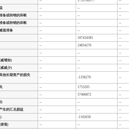
--
1733706377
--
益
--
--
--
准备或转销的坏帐
--
--
--
准备或转销的坏帐
--
--
--
减值准备
--
--
--
--
187434385
--
--
24834276
--
--
--
--
减增加)
--
--
--
减减少)
--
--
--
其他长期资产的损失
--
-1358270
--
失
--
1753205
--
--
57466872
--
出
--
--
--
产生的汇兑损益
--
--
--
)
--
-1192650
--
借项)
--
--
--