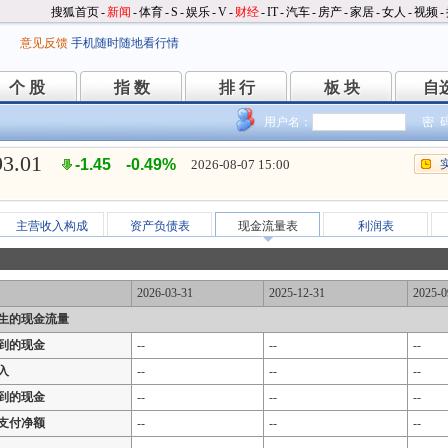
搜狐首页
-
新闻
-
体育
-
S
-
娱乐
-
V
-
财经
-
IT
-
汽车
-
房产
-
家居
-
女人
-
视频
-
意见反馈
手机随时随地看行情
个 股
指 数
排 行
板 块
自
个 股
指 数
排 行
板 块
自
用户名：
密 
93.01
-1.45
-0.49%
2026-08-07 15:00
主营收入构成
资产负债表
现金流量表
利润表
2026-03-31
2025-12-31
2025-0
生的现金流量
到的现金
--
--
--
入
--
--
--
到的现金
--
--
--
支付净额
--
--
--