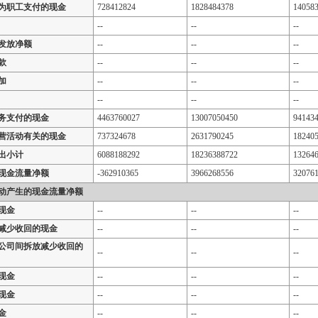
为职工支付的现金
728412824
1828484378
14058
--
--
--
发放净额
--
--
--
款
--
--
--
加
--
--
--
--
--
--
务支付的现金
4463760027
13007050450
94143
营活动有关的现金
737324678
2631790245
18240
出小计
6088188292
18236388722
13264
现金流量净额
-362910365
3966268556
32076
动产生的现金流量净额
现金
--
--
--
减少收回的现金
--
--
--
公司间拆放减少收回的
--
--
--
现金
--
--
--
现金
--
--
--
金
--
--
--