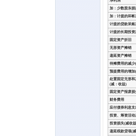
净利润
加：少数股东损
加：计提的坏帐
计提的贷款呆账
计提的长期投资
固定资产折旧
无形资产摊销
递延资产摊销
待摊费用的减少(
预提费用的增加(
处置固定无形和
(减：收益)
固定资产报废损
财务费用
应付债券利息支
投资、筹资活动
投资损失(减收益
递延税款贷项(减