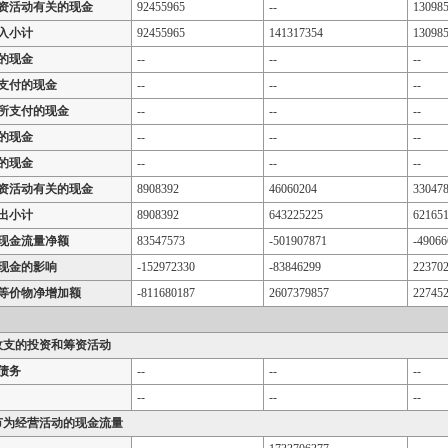
资活动有关的现金
92455965
--
13098
入小计
92455965
141317354
13098
的现金
--
--
--
支付的现金
--
--
--
所支付的现金
--
--
--
的现金
--
--
--
的现金
--
--
--
资活动有关的现金
8908392
46060204
33047
出小计
8908392
643225225
62165
现金流量净额
83547573
-501907871
-49066
现金的影响
-152972330
-83846299
22370
等价物净增加额
-811680187
2607379857
22745
收支的投资和筹资活动
债务
--
--
--
--
--
--
节为经营活动的现金流量