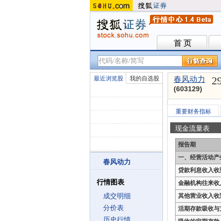
首 页
首 页
2
最近浏览股
我的自选股
春风动力
(603129)
重要财务指标
现金流量表
报告期
一、经营活动产
春风动力
贷款利息收入收
行情图表
金融机构往来收
成交明细
其他营业收入收
分价表
活期存款吸收与
历史行情