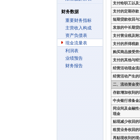
支付给职工以及
支付的定期存款
财务数据
短期贷款收回与
重要财务指标
发放的中长期贷
主营收入构成
资产负债表
支付营业税及附
现金流量表
支付的所得税款
利润表
购买商品接受劳
业绩预告
支付的其他与经
财务报告
经营活动现金流
经营活动产生的
二、流动资金变
存款增加收到的
中央银行准备金
同业间及金融性
现金
贴现减少收回的
租赁业务收回的
再贴现收到的现